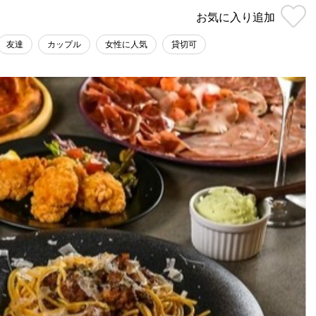
お気に入り
追加
友達
カップル
女性に人気
貸切可