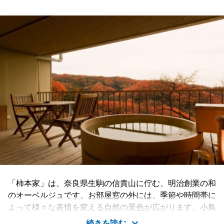
「柿本家」は、奈良県生駒の信貴山に佇む、明治創業の和
のオーベルジュです。お部屋窓の外には、季節や時間帯に
よって様々な表情を変える自然の景色が広がります。小鳥
のさえずりに耳を傾けながら、しばし時を忘れ、大切な方
続きを読む