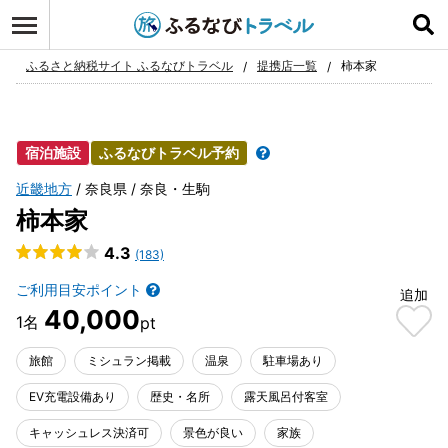
ログイン
お気に入り
ふるさと納税サイト ふるなびトラベル
提携店一覧
柿本家
宿泊施設
ふるなびトラベル予約
近畿地方
奈良県
奈良・生駒
柿本家
4.3
(183)
ご利用目安ポイント
追加
40,000
旅館
ミシュラン掲載
温泉
駐車場あり
EV充電設備あり
歴史・名所
露天風呂付客室
キャッシュレス決済可
景色が良い
家族