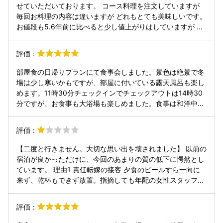
せていただいております。 コース料理を注文していますが
毎回お料理の内容は違いますが どれもとても美味しいです。
お値段も5.6年前に比べると少し値上がりはしていますが お
料理のお味と内容を見るとコスパが良いと思います。 スタッ
フの方もとても気さくにお話していただけますし 雰囲気もと
評価：
ても良いです。 また行きたいです。
部屋食の日帰りプランにて食事会しました。景色は絶景で冬
場は少し寒いかもですが、部屋に付いている露天風呂も楽し
めます。11時30分チェックインでチェックアウトは14時30
分ですが、お食事も大浴場も楽しめました。食事は和洋中全
て織り込まれており、非常に美味しかったです。料理長さん
こだわりの素材がたくさんありました。また行きたいと思い
評価：
ます。
【二度と行きません。大切な思い出を壊されました】 以前の
宿泊が良かっただけに、今回のあまりの質の低下に愕然とし
ています。 理由1 責任転嫁の接客 夕食のビールすら一向に
来ず、乾杯もできず放置。指摘しても年配の女性スタッフは
「私は厨房に伝えた」と逆ギレに近い他人事の態度。謝罪の
一言もありません。 理由2 対価に見合わないサービス 決し
評価：
て安くない宿泊費を払って、なぜこれほど不快な思いをしな
ければならないのか。スタッフのそっけない態度を含め、お