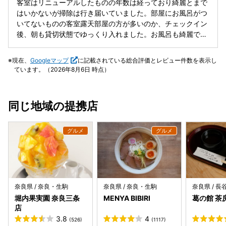
客室はリニューアルしたものの年数は経っており綺麗とまで
もてなしの心は皆無です。 結論として、大切なお金と時間を
はいかないが掃除は行き届いていました。部屋にお風呂がつ
使って「嫌な思い」を買いに行くようなものでした。かつて
いてないものの客室露天部屋の方が多いのか、チェックイン
の良い思い出も全て台無しです。私のように後悔したくない
後、朝も貸切状態でゆっくり入れました。お風呂も綺麗で
方は、他の宿を選ばれることを強く推奨します。
す。風呂は1種類しかない為、いろんなお湯に入れて浸かる
って感じではないですが充分です。 無料ドリンク、ジェラー
現在、
Googleマップ
に記載されている総合評価とレビュー件数を表示し
トはかなり嬉しかったです★ただ子どもの分のジェラートチ
ています。（2026年8月6日 時点）
ケットも あると嬉しいです。美味しかったので家族全員で食
べたかったです。夕食も、朝食も数多く旅行しましたが、1
番。薄味で素材の味が引きたってました。またここのお食事
同じ地域の提携店
と景色を見に伺いたいです。
奈良県 / 奈良・生駒
奈良県 / 奈良・生駒
奈良県 / 
堀内果実園 奈良三条
MENYA BIBIRI
葛の館 茶
店
3.8
4
(526)
(1117)