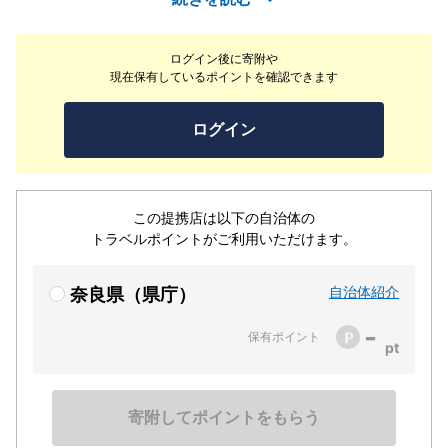
との特別な時をお楽しみ下さいませ。館内のあらゆるとこ
ろから、四季折々に美しい金剛生駒紀泉国定公園の山並み
ログイン後に寄附や
を一望頂けます。
現在保有しているポイントを確認できます
ログイン
この提携店は以下の自治体の
トラベルポイントがご利用いただけます。
自治体紹介
奈良県（県庁）
-
保有ポイント
寄附してポイントをもらう