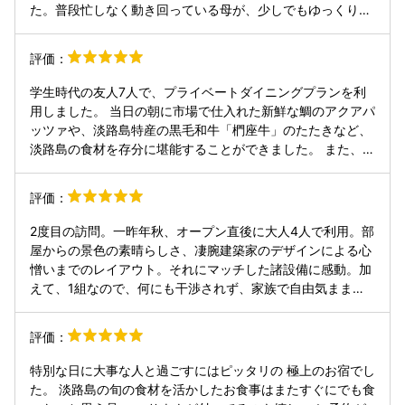
いです。
た。普段忙しなく動き回っている母が、少しでもゆっくりで
きればと選んだこちらのホテル、大正解でした！キッチンも
完備で料理しながら過ごせます。0歳の赤ちゃんの離乳食も
評価：
キッチンがあるから作れました。ゆっくり過ごすなら絶対に
連泊がお勧めです！宿泊した日は強風でサウナ利用を諦めた
学生時代の友人7人で、プライベートダイニングプランを利
のですが、返金対応していただけました。次回はぜひサウナ
用しました。 当日の朝に市場で仕入れた新鮮な鯛のアクアパ
も利用したいです♪
ッツァや、淡路島特産の黒毛和牛「椚座牛」のたたきなど、
淡路島の食材を存分に堪能することができました。 また、
広々とした石張りの浴槽や薪ストーブ、ペンダント型スピー
カーなど、随所にこだわりが感じられ、海や星空はもちろ
評価：
ん、館内の空間もとても素晴らしかったです。
2度目の訪問。一昨年秋、オープン直後に大人4人で利用。部
屋からの景色の素晴らしさ、凄腕建築家のデザインによる心
憎いまでのレイアウト。それにマッチした諸設備に感動。加
えて、1組なので、何にも干渉されず、家族で自由気ままに
過ごせる点が大いに気に入った。 今回は、2人の息子家族も
加わり大人数での利用。部屋や諸設備は、オープン時と変わ
評価：
らず綺麗に保たれており気持ちよく利用できた。それに本格
的なサウナとバーベキュー設備が新たに設置されており、夕
特別な日に大事な人と過ごすにはピッタリの 極上のお宿でし
日を眺めながら、薪を焼べ、温度、湿度を調整しながら孫達
た。 淡路島の旬の食材を活かしたお食事はまたすぐにでも食
と、わいわい言いながらサウナを楽しみ、幸せな時間を共有