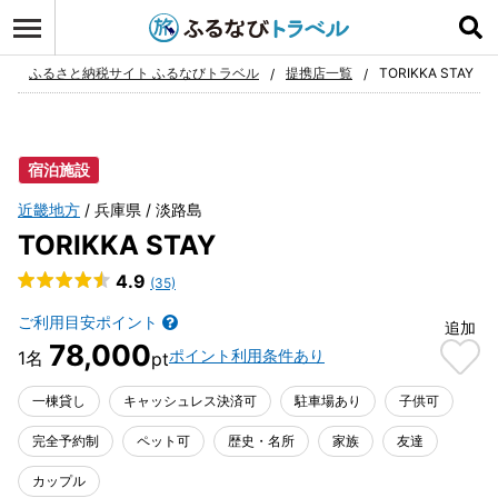
ログイン
お気に入り
ふるさと納税サイト ふるなびトラベル
提携店一覧
TORIKKA STAY
宿泊施設
近畿地方
兵庫県
淡路島
TORIKKA STAY
4.9
(35)
ご利用目安ポイント
追加
78,000
ポイント利用条件あり
一棟貸し
キャッシュレス決済可
駐車場あり
子供可
完全予約制
ペット可
歴史・名所
家族
友達
カップル