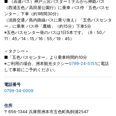
■ （高速バス）神戸三宮バスターミナルから神姫バス
（西浦五色／高田屋公園行）に乗車 バス停「五色バスセ
ンター」下車（約1時間30分）
（淡路交通／島内路線バスに乗り換え）「五色バスセンタ
ー」に乗車 バス停「鷹橋」（約15分）下車5分
※五色バスセンター発のバスは1日5本です。（8：50／
11：45／14：15／16：55／19：45）
＜タクシー＞
■「五色バスセンター」より乗車時間約10分
※ご利用の場合、洲本観光タクシー
0799-24-5151
に電話
して事前にご予約ください。
電話番号
0799-34-0009
住所
〒656-1344 兵庫県洲本市五色町鳥飼浦2547