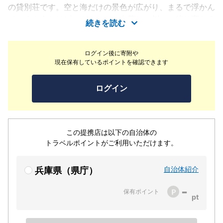
の貸別荘です。空と海だけの景色が広がり、まるで浮かん
でいるようなリビングルーム。夕暮れに刻々と移り変わる
続きを読む
空のグラデーション。炎がゆらめく薪ストーブの暖かさと
静かに薪がはぜる音。建築家とデザイナーの父娘が手がけ
ログイン後に寄附や
た内装は、吹き抜けのアール天井や自然素材の質感、上質
現在保有しているポイントを確認できます
な家具の佇まいが雄大な水平線の景色と調和し、他にはな
い「島の別荘」をつくりあげています。大切なご家族と、
ログイン
ご友人と、あなたの島の別荘としてぜひご利用ください。
この提携店は以下の自治体の
トラベルポイントがご利用いただけます。
自治体紹介
兵庫県（県庁）
-
保有ポイント