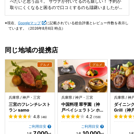
べたいと思う品々。 サウナが付いてるのも嬉しい！ 予約が
できた。朝も、穏やかな海を眺めながらのサウナは最高だっ
取りにくくなると困るので口コミするのも躊躇いましたが素
た。朝食後は、鳥飼港の防波堤で、息子や孫達と魚釣り。釣
晴らしいお宿なので思わず投稿しちゃいました。 またお仕事
果は、いまいちだったが、これも良い思い出になった。皆が
頑張って日常を癒されにまいります。
現在、
Googleマップ
に記載されている総合評価とレビュー件数を表示し
凄く喜んでくれ、孫から「ジージまた来ようね！」との嬉し
ています。（2026年8月6日 時点）
いリクエストもあり、次回は、何時にしようかと思ってい
る。
同じ地域の提携店
兵庫県 / 神戸・三宮
兵庫県 / 神戸・三宮
兵庫県 / 
三宮のフレンチレスト
中国料理 翠亨園（神
ダイニング 
ラン samo
戸ベイシェラトン ホ
Grill（
テル&タワーズ内）
トン ホテ
4.8
4.2
(46)
(159)
内）
ご利用目安
ご利用目安
7,000
10,000