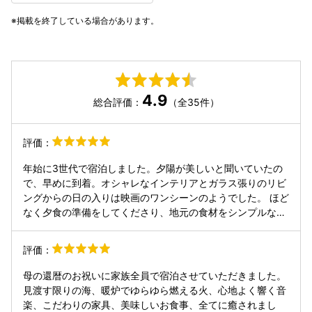
掲載を終了している場合があります。
4.9
総合評価：
（全35件）
評価：
年始に3世代で宿泊しました。夕陽が美しいと聞いていたの
で、早めに到着。オシャレなインテリアとガラス張りのリビ
ングからの日の入りは映画のワンシーンのようでした。 ほど
なく夕食の準備をしてくださり、地元の食材をシンプルな味
付けで美味しくいただきました。専属のスタッフさんたちな
ので、レストランとは違って写真も気兼ねなく色んなシーン
評価：
を撮影してもらったのがよかったです。 夜は暖炉とサウナに
子供たちが大はしゃぎでした！波の音と星空にも癒されまし
母の還暦のお祝いに家族全員で宿泊させていただきました。
た。 次の日は波が高く風も強かったのですが、その様子も時
見渡す限りの海、暖炉でゆらゆら燃える火、心地よく響く音
間を忘れて眺めていられました。 次は違う季節に訪れてみた
楽、こだわりの家具、美味しいお食事、全てに癒されまし