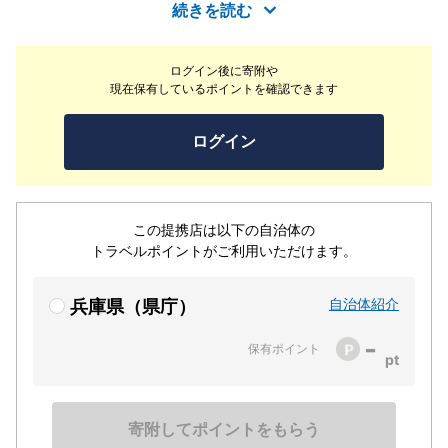
りの本格イタリアンコースを優雅にご堪能いただけます。
続きを読む
少人数で過ごせる個室も備え、石窯で焼き上げるピッツァ
や、地元農家の野菜をふんだんに使った前菜、パスタな
ログイン後に寄附や
ど、身体にやさしい料理をご提供。ソムリエ厳選のワイン
現在保有しているポイントを確認できます
が特別な時間を彩ります。有馬温泉、三田プレミアムアウ
トレットからも近い“丘の上の美食レストラン”です。
ログイン
この提携店は以下の自治体の
トラベルポイントがご利用いただけます。
自治体紹介
兵庫県（県庁）
-
保有ポイント
寄附してポイントをもらう