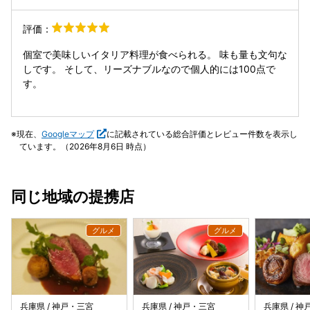
買って帰りました！！ 個室も何個かあるみたいで、家族、小
ともに満足でした。 アラカルトもたくさんありました、次回
さなお子様が来られても安心だと思いますよ！ また必ず行き
はコースを変えてアラカルトを追加してもいいかも。 また来
評価：
たいお店ですっ！
ます。
個室で美味しいイタリア料理が食べられる。 味も量も文句な
しです。 そして、リーズナブルなので個人的には100点で
す。
現在、
Googleマップ
に記載されている総合評価とレビュー件数を表示し
ています。（2026年8月6日 時点）
同じ地域の提携店
兵庫県 / 神戸・三宮
兵庫県 / 神戸・三宮
兵庫県 / 