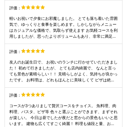
２人きりの空間作れそうで、結婚前のデートに最高だと思い
評価：
ました。
軽いお祝いで夕食にお邪魔しました。 とても落ち着いた雰囲
気で、ゆっくりと食事を楽しめます。しかしながらメニュー
はカジュアルな価格で、気取らず使えます お気軽コースを利
用しましたが、思ったよりボリュームもあり、非常に満足し
ました サービスや心遣いもよく、行って正解でした。 また
利用したいと思います
評価：
友人のお誕生日で、 お祝いのランチに行かせていただきまし
た！ 初めて行きましたが、 とても店内綺麗で、 なんと言っ
ても景色が素晴らしい！！ 見晴らしがよく、気持ちが良かっ
たです。 お料理は、どれもほんとに美味しくて ピザは絶
品！マルゲリータにしましたが、 皮がほんと美味しかった。
鶏肉も柔らかく、魚もフワッと食べやすくお野菜が新鮮でと
評価：
っても満足でした！ あと、器。器好きにはとても嬉しい。
どれも素敵な器で目でも楽しめました。 店員さんも写真をお
コースが3つありまして贅沢コースをチョイス。 魚料理、肉
願いしたら笑顔で、 縦横とどちらも撮ってくださり、 気が
料理、パスタ、ピザ等 色々と選ぶことができます、まずそれ
きくなぁと。 あと、 お手洗いの手を洗うのがお湯が出まし
が楽しい。 今日は昼でしたが夜だと窓からの景色もいいと思
た！笑 これは、意外と嬉しい。 帰りに野菜につけた味噌を
います。 建物も広くてすごく綺麗！ 料理も値段と量、お味