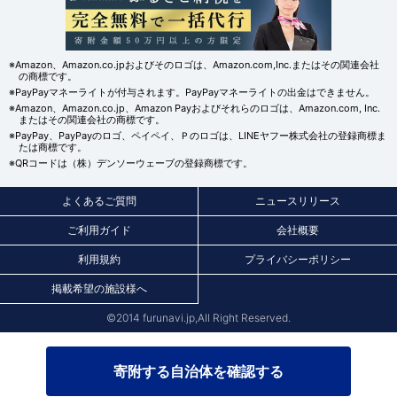
※Amazon、Amazon.co.jpおよびそのロゴは、Amazon.com,Inc.またはその関連会社
の商標です。
※PayPayマネーライトが付与されます。PayPayマネーライトの出金はできません。
※Amazon、Amazon.co.jp、Amazon Payおよびそれらのロゴは、Amazon.com, Inc.
またはその関連会社の商標です。
※PayPay、PayPayのロゴ、ペイペイ、Ｐのロゴは、LINEヤフー株式会社の登録商標ま
たは商標です。
※QRコードは（株）デンソーウェーブの登録商標です。
よくあるご質問
ニュースリリース
ご利用ガイド
会社概要
利用規約
プライバシーポリシー
掲載希望の施設様へ
©2014 furunavi.jp,All Right Reserved.
寄附する自治体を確認する