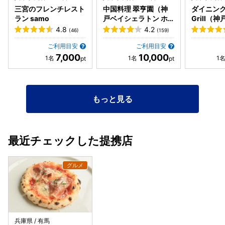
三宮のフレンチレスト
中国料理 翠亨園（神
ダイニング 
ラン samo
戸ベイシェラトン ホ
Grill（
テル&タワーズ内）
トン ホテ
4.8
4.2
(46)
(159)
内）
ご利用目安
ご利用目安
7,000
10,000
もっと見る
最近チェックした提携店
兵庫県 / 有馬