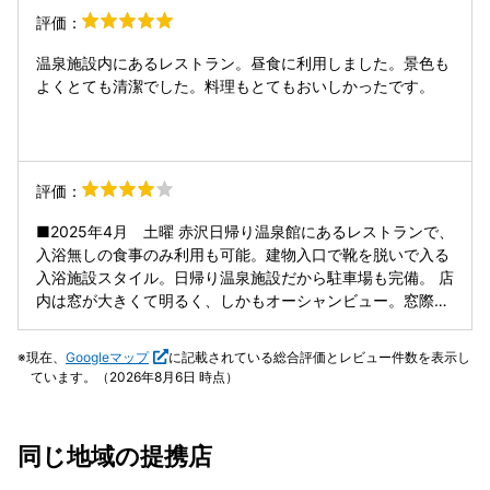
◆サービス雰囲気 スタッフさんの接客はとても素晴らしい
じゃないんだから、もう少し工夫して器に移すとかした方が
評価：
です。
いい気がします。 スタッフの子たちは若い子が多くて、特に
良くも悪くもなく…って感じ。 肝心のとんかつは、たぶん冷
温泉施設内にあるレストラン。昼食に利用しました。景色も
凍か作り置きっぽくて、ちょっと物足りなかったですね。 で
よくとても清潔でした。料理もとてもおいしかったです。
も、かき揚げは美味しいって言ってました！
評価：
■2025年4月 土曜 赤沢日帰り温泉館にあるレストランで、
入浴無しの食事のみ利用も可能。建物入口で靴を脱いで入る
入浴施設スタイル。日帰り温泉施設だから駐車場も完備。 店
内は窓が大きくて明るく、しかもオーシャンビュー。窓際は
天気がいいと暑いくらい。これだけの眺望が楽しめるレスト
ランは貴重だと思う。 テーブルが大きくて掘りごたつスタイ
現在、
Googleマップ
に記載されている総合評価とレビュー件数を表示し
ルなのも好印象。（座敷よりテーブル派なので） 注文したの
ています。（2026年8月6日 時点）
は海鮮丼と蕎麦のセット。メニューには「ミニ海鮮丼」とあ
るがミニというほど小さく無い。ネタの分量も3000円くら
いするものと比べれば少ないが、蕎麦とセットで2000円を
同じ地域の提携店
切る値段なので相応だと思う。一方の蕎麦は多めに感じた。
週末のランチは混雑する店が多い東伊豆。待たずに入れた店