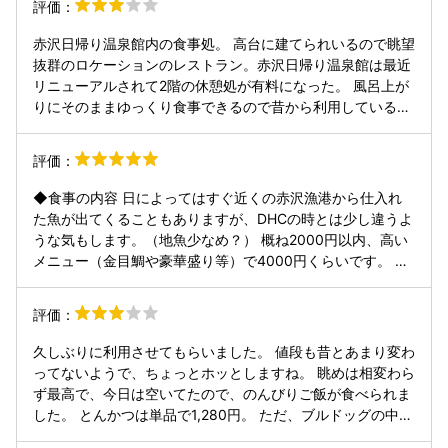
評価：
赤沢日帰り温泉館内の食事処。 高台に建てられいるので眺望
抜群のロケーションのレストラン。赤沢日帰り温泉館は最近
リニューアルされて2階の休憩処が有料になった。 風呂上が
りにそのままゆっくり食事できるので昔から利用している。
SNSで投稿をよく見かけるので頑張っているのはわかるのだ
が、なかなか温浴施設の食事処レベルから抜けきれない。恐
評価：
らく名物となるものがないからではなかろうか。人気メニュ
ーをどんどんブラッシュアップして名物となるものがあると
◆食事の内容 日によってはすぐ近くの赤沢漁港から仕入れ
嬉しい。 天麩羅蕎麦 麺大盛り ミニ海鮮丼 2810円 蕎麦はあ
た魚が出てくることもありますが、DHCの時とは少し違うよ
まり特徴無いが天麩羅はサクサクで美味しい。天麩羅に塩が
うな気もします。（地魚少なめ？） 概ね2000円以内、高い
添えて無いのが勿体無く残念。 驚いたのが+680円で付けた
メニュー（金目鯛や豪華盛り等）で4000円くらいです。 味
ミニ海鮮丼。これがミニではなくしっかり一人前量のボリュ
は良いと思います。 ホテルのライブキッチンと比較します
ーム。これは大いにアピールして良いのではないか。 最初、
と、唐揚げやフライなど、揚げ物はたまにハズレの時があり
評価：
麺大盛りでたのんだ蕎麦が普通盛りで出てきた。大盛りでお
ます。 ※添付写真の天ぷらはとても美味でした 周辺に直接的
願いしたが配膳はほとんど外国人の方で通じなくて困った。
に競合となるレストランがないため、また、赤沢温泉郷自体
久しぶりに利用させてもらいました。 値段も昔とあまり変わ
カタコトでも英語でコミュニケーションすべきだった。
のキャパシティが高くなっているため、 ピークタイムの混雑
ってないようで、ちょっとホッとしますね。 眺めは相変わら
が以前より激しく、日によっては設定されているラストオー
ず最高で、今日は空いてたので、のんびりご飯が食べられま
ダーより早く受付が終わることもありました。 夕食を遅めに
した。 とんかつは単品で1,280円。 ただ、ブルドッグの中濃
予定されている方は早めに受付をした方が良さそうです。
ソースを容器ごと出すのはちょっと残念…。 その辺の定食屋