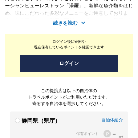
ーシャンビューレストラン「湯羅」。新鮮な魚介類をはじ
め、味にこだわった多彩なメニューをご用意しておりま
す。お食事だけのご利用も可能でございます。お気軽にお
続きを読む
越しくださいませ。
ログイン後に寄附や
現在保有しているポイントを確認できます
ログイン
この提携店は以下の自治体の
トラベルポイントがご利用いただけます。
寄附する自治体を選択してください。
自治体紹介
静岡県（県庁）
-
保有ポイント