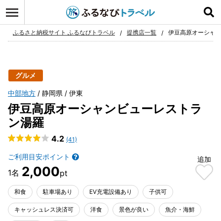
ログイン
お気に入り
ふるさと納税サイト ふるなびトラベル
提携店一覧
伊豆高原オーシャ
グルメ
中部地方
静岡県
伊東
伊豆高原オーシャンビューレストラ
ン湯羅
4.2
(41)
ご利用目安ポイント
追加
2,000
和食
駐車場あり
EV充電設備あり
子供可
キャッシュレス決済可
洋食
景色が良い
魚介・海鮮