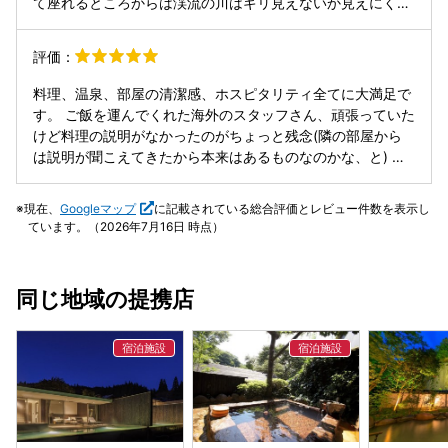
て座れるところからは渓流の川はギリ見えないか見えにく
い。
評価：
料理、温泉、部屋の清潔感、ホスピタリティ全てに大満足で
す。 ご飯を運んでくれた海外のスタッフさん、頑張っていた
けど料理の説明がなかったのがちょっと残念(隣の部屋から
は説明が聞こえてきたから本来はあるものなのかな、と) で
もそれがどうでも良いと思うぐらい、他の点はパーフェクト
でした。 とても良い宿で、リピートしたいし誰かに勧めたい
現在、
Googleマップ
に記載されている総合評価とレビュー件数を表示し
と思うからこそ改善していただきたいポイントです。決して
ています。（2026年7月16日 時点）
クレームではないことをご理解いただきたいです。 最後に駐
車場でお見送りをしてくれた海外の女性のスタッフさん、最
後まで会話で楽しませてくれてバックミラー越しに大きく手
同じ地域の提携店
を振り続けてくれた姿、本当に可愛らしくて暖かくて忘れら
れない光景です。今思い出しても涙が止まりません。 素敵な
時間を皆様、ありがとうございました。