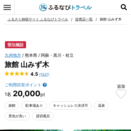
ログイン
お気に入り
ふるさと納税サイト ふるなびトラベル
提携店一覧
旅館 山みず木
宿泊施設
九州地方
熊本県
阿蘇・黒川・杖立
旅館 山みず木
4.5
(1527)
ご利用目安ポイント
追加
20,000
旅館
駐車場あり
キャッシュレス決済可
温泉
景色が良い
貸切風呂