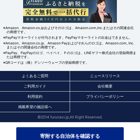
※Amazon、Amazon.co.jpおよびそのロゴは、Amazon.com,Inc.またはその関連会社
の商標です。
※PayPayマネーライトが付与されます。PayPayマネーライトの出金はできません。
※Amazon、Amazon.co.jp、Amazon Payおよびそれらのロゴは、Amazon.com, Inc.
またはその関連会社の商標です。
※PayPay、PayPayのロゴ、ペイペイ、Ｐのロゴは、LINEヤフー株式会社の登録商標ま
たは商標です。
※QRコードは（株）デンソーウェーブの登録商標です。
よくあるご質問
ニュースリリース
ご利用ガイド
会社概要
利用規約
プライバシーポリシー
掲載希望の施設様へ
©2014 furunavi.jp,All Right Reserved.
寄附する自治体を確認する