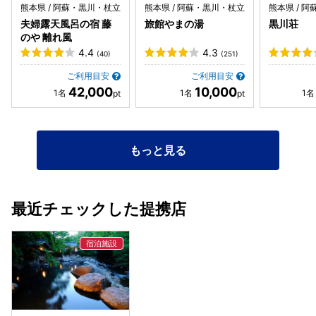
熊本県 / 阿蘇・黒川・杖立
熊本県 / 阿蘇・黒川・杖立
熊本県 / 
夫婦露天風呂の宿 藤
旅館やまの湯
黒川荘
のや 離れ風
4.4
4.3
(40)
(251)
ご利用目安
ご利用目安
42,000
10,000
もっと見る
最近チェックした提携店