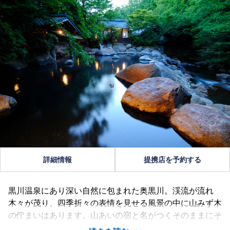
詳細情報
提携店を予約する
黒川温泉にあり深い自然に包まれた奥黒川。渓流が流れ
木々が茂り、四季折々の表情を見せる風景の中に山みず木
の佇まいはあります。山あいの宿と名がつくそのままにそ
の時々の自然の移ろいを感じながらゆっくりとお過ごしく