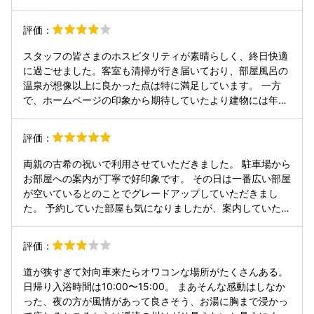
り、気に入ったので即購入致しました。帰宅翌日に早速頂き
ましたが甘くて美味しいお味噌でお勧めです。 ロビーにはコ
評価：
ーヒーマシンもあり、いつでも飲めるウェルカムドリンク！
フロントには紅茶のフレーバーが何種類かあり楽しめまし
スタッフの皆さまのホスピタリティが素晴らしく、終日快適
た。 お水は直水というのでしょうか、蛇口から美味しいお水
に過ごせました。客室も清掃が行き届いており、部屋風呂の
が飲めるのも、とても良かったです。 夕食もとても美味しく
温泉が想像以上に良かった点は特に満足しています。 一方
いただき、どれも美味しくいただきましたが、肥後牛陶板燒
で、ホームページの印象から期待していたより建物には年季
や別注の馬刺し、お刺身、日本酒と共に美味しくいただき至
を感じました。また、温泉は開放感があって素晴らしい反
福の時間を過ごすことができました。 フロントの方、他従業
面、人によっては落ち着かないと感じるかもしれません。 客
評価：
員の方たちの対応も良く、夜には快く喫煙所の蜘蛛も処理し
室から見える庭は、もう少し手入れされていると景観がさら
て下さり安心して喫煙もでき有り難かったです。 チェックア
に良くなるように思います。 夕食は概ね満足でしたが、朝食
両親の古希の祝いで利用させていただきました。 駐車場から
ウトの際には、フロントの方から美味しい『あか牛』がいた
はやや残念でした。特に笹かまぼこ、黄色いたくあん、冷え
お部屋への案内が丁寧で好印象です。 その日は一番広い部屋
だけるお店を教えていただきランチに堪能できました。教え
たソーセージなどは安価なビジネスホテルの朝食のような印
が空いているとのことでグレードアップしていただきまし
て頂きありがとうございます。 台風の最中、道路状況など心
象を受けました。 総合的には快適に滞在でき、温泉とスタッ
た。 予約していた部屋も気になりましたが、案内していただ
配でしたが、山みず木さんのお宿は思い出の旅の1ページと
フの対応が印象に残る宿でした。
いた部屋はとても広く快適に過ごせて両親も喜んでいまし
なりました。
た。 そしてこちらの宿を選んだ決め手が露天風呂です。渓流
評価：
沿いにある絶景露天風呂。最高です。 食事も個室で落ち着い
て楽しむことができました。 黒川温泉はいい宿がたくさんあ
道が狭すぎて対向車来たらオワコンな場所がたくさんある。
るのでいつも迷ってしまいますが、候補の宿がまた増えてし
日帰り入浴時間は10:00〜15:00。 まあそんな感動はしなか
まいました。
った、夜の方が風情があって良さそう、お湯に胸まで浸かっ