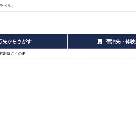
ラベル」
行先からさがす
宿泊先・体験
館別邸 こうの湯