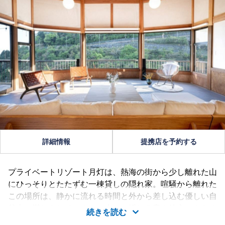
詳細情報
提携店を予約する
プライベートリゾート月灯は、熱海の街から少し離れた山
にひっそりとたたずむ一棟貸しの隠れ家。喧騒から離れた
この場所は、静かに流れる時間と外から差し込む優しい自
然光に満たされています。木々の揺れる音や彼方にきらめ
続きを読む
く相模湾の眺望に浸り、大切な人との会話を楽しむ。時間