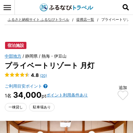
ログイン
お気に入り
ふるさと納税サイト ふるなびトラベル
提携店一覧
プライベートリゾー
宿泊施設
中部地方
静岡県
熱海・伊豆山
プライベートリゾート 月灯
4.8
(20)
ご利用目安ポイント
追加
34,000
ポイント利用条件あり
一棟貸し
駐車場あり