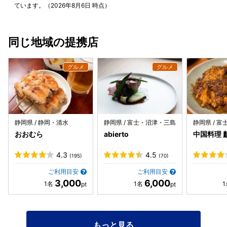
ています。（2026年8月6日 時点）
同じ地域の提携店
静岡県 / 静岡・清水
静岡県 / 富士・沼津・三島
静岡県 / 
おおむら
abierto
中国料理 
4.3
4.5
(195)
(70)
ご利用目安
ご利用目安
3,000
6,000
もっと見る