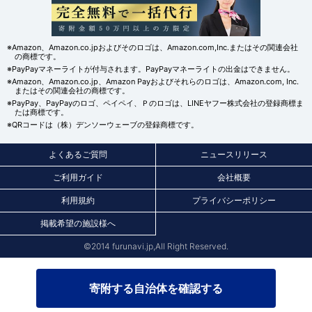
※Amazon、Amazon.co.jpおよびそのロゴは、Amazon.com,Inc.またはその関連会社
の商標です。
※PayPayマネーライトが付与されます。PayPayマネーライトの出金はできません。
※Amazon、Amazon.co.jp、Amazon Payおよびそれらのロゴは、Amazon.com, Inc.
またはその関連会社の商標です。
※PayPay、PayPayのロゴ、ペイペイ、Ｐのロゴは、LINEヤフー株式会社の登録商標ま
たは商標です。
※QRコードは（株）デンソーウェーブの登録商標です。
よくあるご質問
ニュースリリース
ご利用ガイド
会社概要
利用規約
プライバシーポリシー
掲載希望の施設様へ
©2014 furunavi.jp,All Right Reserved.
寄附する自治体を確認する