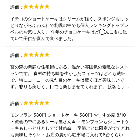
評価：
イチゴのショートケーキはクリームが軽く、スポンジもしっ
とりながらふわふわで札幌の中でも個人ランキングトップレ
ベルのお気に入り。 午年のチョコケーキはど◯んこ君に似
ていて子供が喜んで食べました。
評価：
宮の森の閑静な住宅街にある、温かい雰囲気の素敵なレスト
ランです。 食材の持ち味を生かしたスィーツはどれも繊細
で、特にヨーヨーの見た目のケーキは驚くほど美味しいで
す。彩りも美しく、目でも楽しませてくれます。 接客も丁寧
で、ゆったりとした時間を過ごすことができました。特別な
日にも、普段使いにもおすすめです。季節ごとのメニューも
評価：
楽しみです。
モンブラン 580円 ショートケーキ 580円 おすすめ度 8/10
・教会の中にあるケーキ屋さん⛪️ ・モンブランもショートケ
ーキもしっとりとしてて甘め🍰 ・季節ごとに限定がでてどれ
も美味しそう✨ ・お店の裏から駐車場に入れて8台くらい停