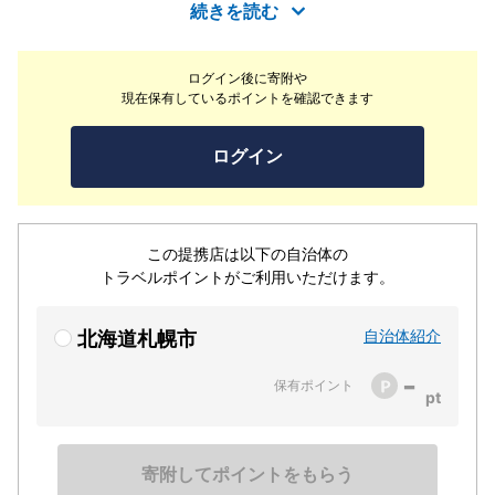
いなどの大切な時間にふさわしいスイーツをお届けしま
続きを読む
す。イートインスペースではスイーツに合わせたお飲物も
ご用意。お客様の「嬉しい」に寄り添うケーキショップで
ログイン後に寄附や
す。
現在保有しているポイントを確認できます
ログイン
この提携店は以下の自治体の
トラベルポイントがご利用いただけます。
自治体紹介
北海道札幌市
-
保有ポイント
寄附してポイントをもらう