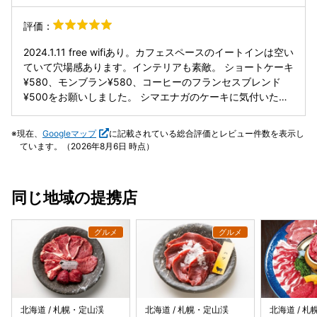
められる🚗
評価：
2024.1.11 free wifiあり。カフェスペースのイートインは空い
ていて穴場感あります。インテリアも素敵。 ショートケーキ
¥580、モンブラン¥580、コーヒーのフランセスブレンド
¥500をお願いしました。 シマエナガのケーキに気付いたの
はオーダー後でした。また今度。 ショートケーキはスポンジ
が私好みで柔らかく、食べながらタワーが倒れてしまいまし
現在、
Googleマップ
に記載されている総合評価とレビュー件数を表示し
たがいちごたっぷりでした。 モンブランは「こういうのでい
ています。（2026年8月6日 時点）
いんだよ」的な甘さのペーストの中には大きな栗が。 モンブ
ランの王道感ありました。 フランセスブレンドは渋みなくス
ッキリとしていました。ケーキにピッタリ。 結婚式場なだけ
同じ地域の提携店
あって、甘味は素晴らしかった。 コンシェルジュの方の気配
りも良かったです。
北海道 / 札幌・定山渓
北海道 / 札幌・定山渓
北海道 / 