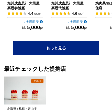
旭川成吉思汗 大黒屋
旭川成吉思汗 大黒屋
焼肉菜包ぼ
察縨参號廛
察縨弐號廛
住店
4.4
4.6
(200)
(231)
ご利用目安
ご利用目安
5,000
5,000
もっと見る
最近チェックした提携店
北海道 / 札幌・定山渓