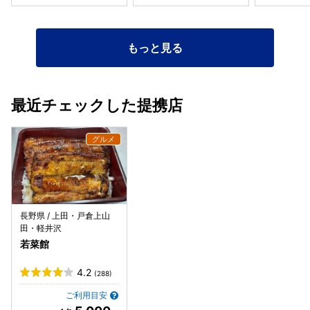
なった部分はテンションが上がり、ご飯にもタレがよく沁み
ていて、口福に満たされるのでした(*＞∇＜)ﾉ きもすいはや
さしい味わいで五臓六腑に沁み、長野らしい野沢菜も美味し
くいただきましたo(*⌒―⌒*)o 久しぶりに老舗の味と再会で
もっと見る
きてよかったと思います(^_-)-☆
最近チェックした提携店
長野県 / 上田・戸倉上山
田・軽井沢
若菜館
4.2
(288)
ご利用目安