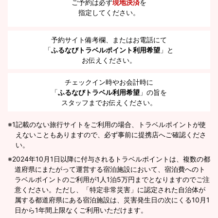
ご予約は必ず
現地決済
を
指定してください。
予約サイト備考欄、またはお電話にて
「
ふるなびトラベルポイント利用希望
」と
お伝えください。
チェックイン時やお会計時に
「
ふるなびトラベル利用希望
」の旨を
スタッフまでお伝えください。
※1
記載のない旅行サイトをご利用の場合、トラベルポイントが使
えないこともありますので、必ず事前に提携店へご確認くださ
い。
2024年10月1日以降に付与されるトラベルポイントは、複数の都
道府県にまたがって運営する宿泊施設において、宿泊費へのト
ラベルポイントのご利用が1人1泊5万円までとなりますのでご注
意ください。ただし、「特定非常災害」に認定された自治体が
属する都道府県にある宿泊施設は、災害発生日の次にくる10月1
日から1年間上限なくご利用いただけます。