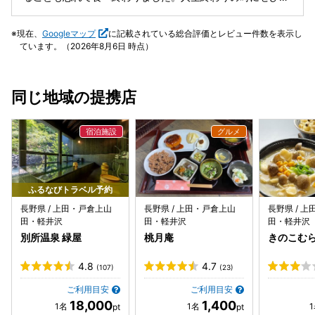
のうなぎは、厳選した産地からしっかり太ったものだけを使
べたい。また来ますね。
用。調理の直前まで澄んだ井戸水に泳がせて鮮度を保ちま
現在、
Googleマップ
に記載されている総合評価とレビュー件数を表示し
す。五代目当主をはじめ、この道ひと筋の熟練した職人達
ています。（2026年8月6日 時点）
が、蒲焼き２枚で１匹分という大きな身を炭火で白焼きにし
た後、関東風にふっくら蒸しあげ、さらに代々の女将だけが
作り方を守り抜いてきたタレで香ばしく仕上げます。 「うな
同じ地域の提携店
ぎ蒲焼き真空パック」は、当店でお出ししているうなぎ蒲焼
きをそのまま真空パックにしてお届けする商品です。伝統の
味をご家庭の食卓で、また大切な人への贈り物にご利用くだ
さい。 そして機会があればぜひ、信州・上田の若菜館にもお
越しください。お客様の幸せなひとときに私たちのうなぎが
あり続けられるよう、味とおもてなしを磨いて参ります。』
とのこと。 エレベーターで２階へと上がり、お店の歴史を感
ふるなびトラベル予約
じる店内、２人掛けのテーブル席に案内いただきました。 こ
長野県 / 上田・戸倉上山
長野県 / 上田・戸倉上山
長野県 / 
の日いただきましたのは、 うな重 二切れ 竹、税込５，４０
田・軽井沢
田・軽井沢
田・軽井沢
０円です。 先におしんこときもすいが準備され、１０分ほど
別所温泉 緑屋
桃月庵
きのこむ
で供されましたのは、お重でございました。 蓋を開けます
と、よい香りがたちのぼり、ご飯が見えないくらい敷き詰め
4.8
4.7
(107)
(23)
られたうなぎが姿をあらわしましたΣ(ﾟ∀ﾟﾉ)ﾉｷｬｰ そのうなぎ
はフワフワの仕上がり、甘辛くコク深いタレが絶妙な味わい
ご利用目安
ご利用目安
を演出、ご飯がススムのでした(*￣∇￣)ノ とくにうなぎが重
18,000
1,400