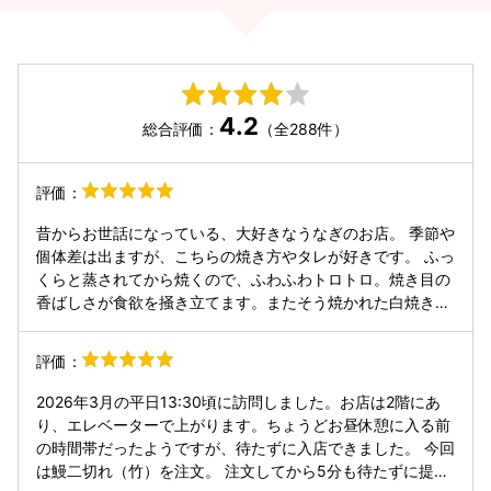
4.2
総合評価：
（全288件）
評価：
昔からお世話になっている、大好きなうなぎのお店。 季節や
個体差は出ますが、こちらの焼き方やタレが好きです。 ふっ
くらと蒸されてから焼くので、ふわふわトロトロ。焼き目の
香ばしさが食欲を掻き立てます。またそう焼かれた白焼きを
わさび醤油で頂くと。。昇天！ビールが止まりません。 うな
ぎはもちろん、他のお料理も美味しくて、特に手作りのタル
評価：
タルソースで頂くエビフライは、身がブリンブリン！衣はサ
クサクで、とても美味しいです。 信州サーモンのサラダも、
2026年3月の平日13:30頃に訪問しました。お店は2階にあ
サーモンが分厚く食べ応えがあります。 スタッフさんも良い
り、エレベーターで上がります。ちょうどお昼休憩に入る前
方ばかりで、とても満足しました。
の時間帯だったようですが、待たずに入店できました。 今回
は鰻二切れ（竹）を注文。 注文してから5分も待たずに提供