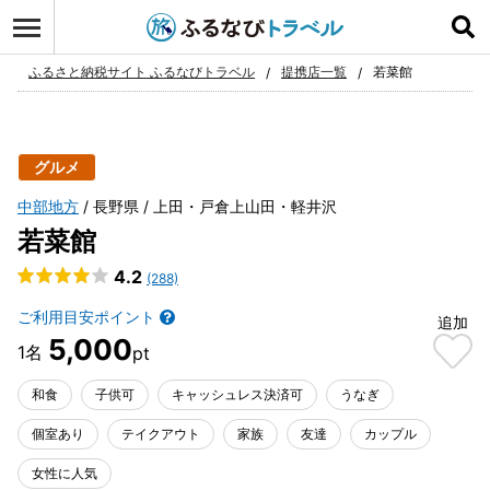
ログイン
お気に入り
ふるさと納税サイト ふるなびトラベル
提携店一覧
若菜館
グルメ
中部地方
長野県
上田・戸倉上山田・軽井沢
若菜館
4.2
(288)
ご利用目安ポイント
追加
5,000
和食
子供可
キャッシュレス決済可
うなぎ
個室あり
テイクアウト
家族
友達
カップル
女性に人気