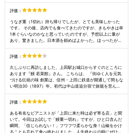
されました。 鰻はふっくらとやわらかく、焼き加減もちょう
ど良好。タレも濃すぎず上品な味付けで、ご飯との相性が抜
評価：
群でした。ご飯自体も美味しく、最後まで満足できました。
全体として満足度がとても高い一食でした。 またぜひ伺いた
うなぎ重（1切れ）持ち帰りでしたが、とても美味しかった
いです。
です。 その後、店内でも食べてきたのですが、きもやきは串
1本ぐらいなのかなと思っていたのですが、予想以上に量が
あり、驚きました。日本酒を頼めばよかった。ほっぺたが落
ちかけるほどおいしかったです。 また、人気店なので予約し
て行った方が安心です。
評価：
久しぶりに再訪しました、上田駅お城口からすぐのところに
あります『鰻 若菜館』さん。 こちらは、 『街ゆく人を元気
づける伝統の味 創業は、信州・上田に鉄道が開通して間もな
い明治30（1897）年。初代は中山道追分宿で旅籠を営んで
いましたが、上田駅の開業に伴って駅前へ移り、「若菜館」
を開いたと伝わっています。 当時は絹糸を輸出する蚕糸業で
評価：
街がとても栄えた時代。初代は“行き交う商人たちにも、元
気が出る食べ物を”と、うなぎを専門に商いを始めたので
ある有名なピアニストが「上田に来た時は必ず寄る店」と聞
す。 それから一世紀以上の時が経ち、街並みは大きく姿を変
いて。今回はお試しで「鰻重一切れ」ですが、ひと口含んだ
えましたが、私たちはお客様に愛されてきた初代からの味と
瞬間、「信じられない！」フワフワ柔らかな身！山椒をかけ
おもてなしの心を守り、日々うなぎを焼いております。 当店
ることも忘れて食べ終わりました。人生終わりの時にぜひ食