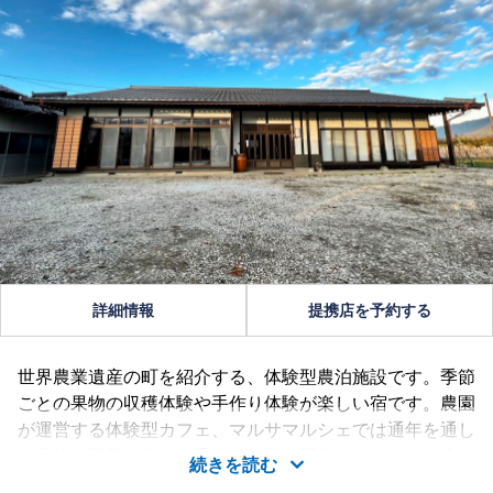
詳細情報
提携店を予約する
世界農業遺産の町を紹介する、体験型農泊施設です。季節
ごとの果物の収穫体験や手作り体験が楽しい宿です。農園
が運営する体験型カフェ、マルサマルシェでは通年を通し
て果物や野菜を使って手作り体験を開催しています。春は
続きを読む
いちご狩り、夏は桃、秋は葡萄やりんご狩り、冬は野菜を