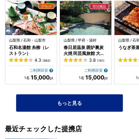
山梨県 / 石和・山梨市
山梨県 / 甲府・湯村
山梨県 / 
石和名湯館 糸柳（レ
春日居温泉 囲炉裏炭
うなぎ茶
ストラン）
火焼 民芸風旅館 大棟
苑
4.3
3.8
(962)
(161)
ご利用目安
ご利用目安
15,000
15,000
もっと見る
最近チェックした提携店