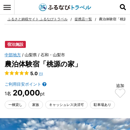
ログイン
お気に入り
ふるさと納税サイト ふるなびトラベル
提携店一覧
農泊体験宿「桃源
宿泊施設
中部地方
山梨県
石和・山梨市
農泊体験宿「桃源の家」
5.0
(1)
ご利用目安ポイント
追加
20,000
一棟貸し
家族
キャッシュレス決済可
駐車場あり