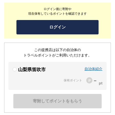
使って山梨のほうとう作り。フルーツパフェ作りやジャム
ログイン後に寄附や
作り。世界農業遺産をPRするオリジナルワイン作り。近
現在保有しているポイントを確認できます
隣の森林公園では森林セラピーの企画や、アグリセラピー
体験など様々な体験が楽しめる新しい形の体験型農泊宿で
ログイン
す。季節限定の体験を通年お楽しみいただける大人も子供
も楽しい農泊宿が魅力です。
この提携店は以下の自治体の
トラベルポイントがご利用いただけます。
自治体紹介
山梨県笛吹市
-
保有ポイント
寄附してポイントをもらう