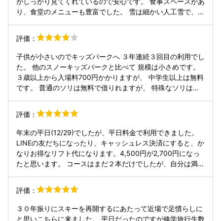
がしっかり見てくれているので安心です。 食事スペースがあ
り、食堂のメニューも豊富でした。 雪は細かい人工雪で、コ
ンディションも良かったです。 全体的にきちんと管理されて
いると感じられ、安心して利用できました。
評価：
子供が小さいのでキッズパークへ ３年連続３回目の利用でし
た。 他のスノーキッズパークと比べて 規模は小さめです。
３歳以上から入場料700円かかりますが、 中学生以上は無料
です。 普通のソリは無料で借りれますが、 特殊なソリは別
途有料となってます。 スノーチュービングは１回500円でし
た。 2つアスレチック遊具があります。 一番の人気は雪山で
評価：
した。 登って滑り降りる子、登りきれず落ちてくる子がいる
ので要注意が必要ですが、楽しそうに遊んでいました。 ノー
年末の平日(12/29)でしたが、平日料金で利用できました。
マルタイヤの車が目立ちましたが、 スキー場なので最低限ス
LINEの友だちになったり、キャッシュレス決済にすると、か
タッドレスは履いて欲しいと思いました。
なりお得なリフト代になります。4,500円が2,700円になっ
たと思います。 コースはまだ２本だけでしたが、自分は満足
でした。 ファミリーコースは滑りやすかったです。 レイン
ボーコースも1回転んだだけで済みました(^^) どちらも小さ
評価：
なお子様を連れたご家族での利用が多く、スキースノボが達
者な方も優しい滑りをしてくれてたように思いました。まぁ
３０年振りにスキーを再開するにあたって近場で足慣らしに
まぁ滑れる人は覚悟を決めて、子どもにはぶつからないよう
と思いこちらに来ました。 平日だったのですが修学旅行生数