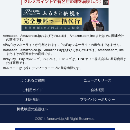
※Amazon、Amazon.co.jpおよびそのロゴは、Amazon.com,Inc.またはその関連会社
の商標です。
※PayPayマネーライトが付与されます。PayPayマネーライトの出金はできません。
※Amazon、Amazon.co.jp、Amazon Payおよびそれらのロゴは、Amazon.com, Inc.
またはその関連会社の商標です。
※PayPay、PayPayのロゴ、ペイペイ、Ｐのロゴは、LINEヤフー株式会社の登録商標ま
たは商標です。
※QRコードは（株）デンソーウェーブの登録商標です。
よくあるご質問
ニュースリリース
ご利用ガイド
会社概要
利用規約
プライバシーポリシー
掲載希望の施設様へ
©2014 furunavi.jp,All Right Reserved.