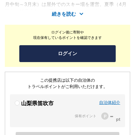
月中旬～3月末）は屋外でのスキー場を運営。夏季（4月
下旬～12月上旬）は屋内施設でのハーフパイプゲレンデ
続きを読む
を運営いたしております。冬季のスキー場はコンパクトな
ゲレンデ構成で初心者～中上級者まで楽しんでいただけま
ログイン後に寄附や
す。小さなお子様にはそり専用の【キッズタウン】でそり
現在保有しているポイントを確認できます
遊びも楽しめます。
ログイン
この提携店は以下の自治体の
トラベルポイントがご利用いただけます。
自治体紹介
山梨県笛吹市
-
保有ポイント