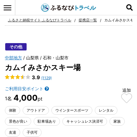
ログイン
お気に入り
ふるさと納税サイト ふるなびトラベル
提携店一覧
カムイみさかスキ
その他
中部地方
山梨県
石和・山梨市
カムイみさかスキー場
3.9
(1129)
ご利用目安ポイント
追加
4,000
体験
アウトドア
ウインタースポーツ
レンタル
景色が良い
駐車場あり
キャッシュレス決済可
家族
友達
子供可