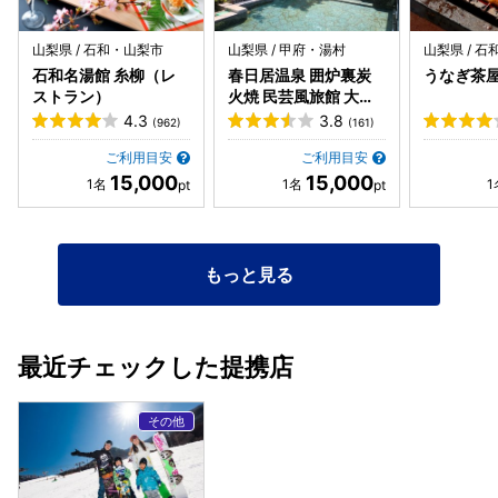
山梨県 / 石和・山梨市
山梨県 / 甲府・湯村
山梨県 / 
石和名湯館 糸柳（レ
春日居温泉 囲炉裏炭
うなぎ茶
ストラン）
火焼 民芸風旅館 大棟
苑
4.3
3.8
(962)
(161)
ご利用目安
ご利用目安
15,000
15,000
もっと見る
最近チェックした提携店