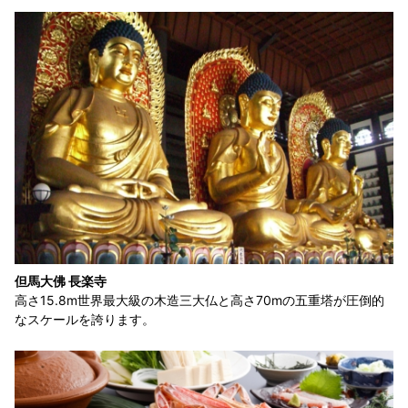
但馬大佛 長楽寺
高さ15.8m世界最大級の木造三大仏と高さ70mの五重塔が圧倒的
なスケールを誇ります。