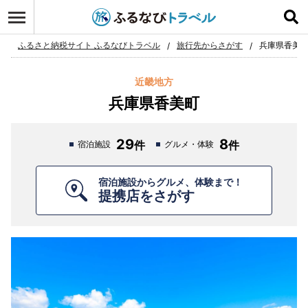
ログイン
お気に入り
ふるさと納税サイト ふるなびトラベル
旅行先からさがす
兵庫県香美
近畿地方
兵庫県香美町
29
8
宿泊施設
グルメ・体験
宿泊施設からグルメ、体験まで！
提携店をさがす