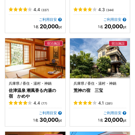
4.4
4.3
(337)
(344)
ご利用目安
ご利用目安
20,000
20,000
兵庫県 / 香住・湯村・神鍋
兵庫県 / 香住・湯村・神鍋
佐津温泉 潮風香る内湯の
荒神の宿 三宝
宿 かめや
4.4
4.1
(77)
(281)
ご利用目安
ご利用目安
30,000
20,000