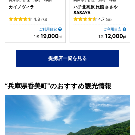
カイノヴィラ
ハチ北高原 旅館 ささや
SASAYA
4.8
4.7
(72)
(46)
ご利用目安
ご利用目安
19,000
12,000
提携店一覧を見る
“兵庫県香美町”のおすすめ観光情報