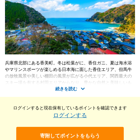
兵庫県北部にある香美町。冬は松葉がに、香住ガニ、夏は海水浴
やマリンスポーツが楽しめる日本海に面した香住エリア、但馬牛
の放牧風景や美しい棚田の風景が広がる小代エリア、関西最大の
スキー場を有する村岡エリアからなり、豊かな自然と美味しいも
続きを読む
のに出会えるまちです。香美町へは京都からは車で約3時間、大
阪、神戸から約2時間半、鳥取からは1時間でアクセスが可能で
す。「ふるなびトラベル」のふるさと納税で香美町へ出かけてみ
ログインすると現在保有している
ポイントを確認できます
ませんか。
ログインする
寄附してポイントをもらう