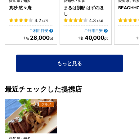
愛知県 / 知多
愛知県 / 知多
愛知県 / 知
真砂 悠々庵
まるは別邸 はずのほ
BEACHHO
し
4.2
4.3
(47)
(54)
ご利用目安
ご利用目安
28,000
40,000
もっと見る
最近チェックした提携店
愛知県 / 知多