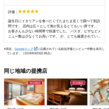
評価：
誕生日にイタリアンを食べたくてたまたま近くで調べて初訪
問です。 店内は広々として海が見えるとてもいい席です。
お客さんも少ない時間帯で快適でした。 パスタ、ピザなどメ
ニュー数は少なくてお高いです。 が、とても厳選されていて
味がめちゃくちゃ美味しいです。 びっくりしました。 シン
プルなのに食べれば食べるほど美味い タコのサラダは日間賀
現在、
Googleマップ
に記載されている総合評価とレビュー件数を表示し
島のタコを使用しておりとても柔らかいです。 パスタもエビ
ています。（2026年8月6日 時点）
は殻付きで旨みが逃げておらず、半分にカットしているので
食べやすいです。 ニンニクも効いていて美味い！ ピザは薄
い生地でサクサク、香ばしく本格的です。 誕生日にこのお店
同じ地域の提携店
で食べれて良かったです。 ご馳走様でした。