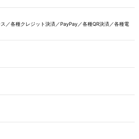
ース／各種クレジット決済／PayPay／各種QR決済／各種電