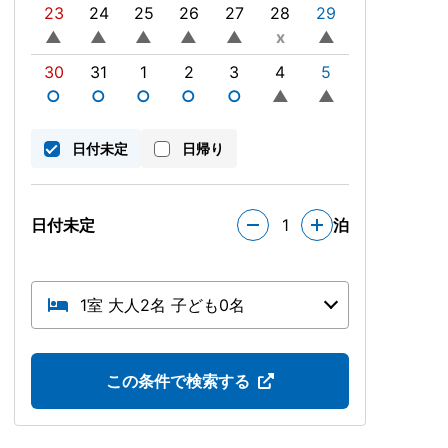
23
24
25
26
27
28
29
▲
▲
▲
▲
▲
x
▲
30
31
1
2
3
4
5
○
○
○
○
○
▲
▲
日付未定
日帰り
日付未定
1
泊
1室 大人2名 子ども0名
この条件で検索する