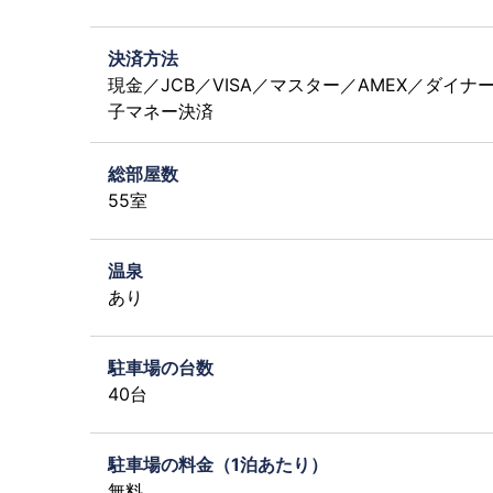
決済方法
現金／JCB／VISA／マスター／AMEX／ダイナ
子マネー決済
総部屋数
55室
温泉
あり
駐車場の台数
40台
駐車場の料金（1泊あたり）
無料