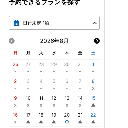
予約できるプランを探す
日付未定 1泊
2026年8月
日
月
火
水
木
金
土
26
27
28
29
30
31
1
-
-
-
-
-
-
-
2
3
4
5
6
7
8
-
-
-
-
-
-
x
9
10
11
12
13
14
15
x
x
x
x
x
x
▲
16
17
18
19
20
21
22
x
▲
▲
▲
○
▲
▲