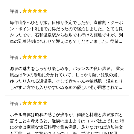
り、朝食のビュッフェも種類が多く広い場所で落ち着いて食
べれました。 ワイン風呂には入りませんでしたが、源泉かけ
評価：
流しの露天温泉でくつろぎ、ぐっすり寝た翌朝は前日の霧雨
が止み富士山が目の前に見えて最高でした。 山梨県までは距
毎年山梨へひとり旅。日帰り予定でしたが、直前割・クーポ
離があり、行く機会が有りませんでしたが、信玄餅の工場や
ン・ポイント利用でお得だったので宿泊しました。とても良
フルーツパークに善光寺等の観光場所も近く、色々見て周る
かったです。石和温泉駅から徒歩でも行ける距離ですが、列
事が出来ましたので、初めての山梨県はホテル八田に泊まっ
車の到着時刻に合わせて迎えにきてくださいました。従業員
て良い旅になりました。
全員ウェルカムなアイサツ、ていねいな案内に感心します。
夕食メニューは、前菜、お造り、富士山麓牛、ほうとう鍋、
評価：
天ぷら等、一通り、山梨米も含めてすべて美味しいです。器
もステキ。 お風呂は露天風呂が広々。源泉、あつい湯、ぬる
源泉の魅力をしっかり楽しめる、バランスの良い温泉。 露天
めの湯に分かれています。7階には展望ワイン風呂が変わっ
風呂は3つの湯船に分かれていて、しっかり熱い源泉の湯、
ていて、おしゃれで、設備がキレイでした。掃除が行き届い
ゆったり入れる適温湯、そして赤ちゃんや敏感肌・湯あたり
てると思います。 アメニティ充実。フロント、ロビー、ラウ
しやすい方でも入りやすいぬるめの優しい湯が用意されてい
ンジには立派な池に錦鯉がたくさん泳いでいて、豪華な雰囲
ます。体調や好みに合わせて選べるのが嬉しいポイント。 お
気です。 コーヒーサービスはないのかと思っていたら、朝食
湯は全体的にやわらかく、ほんのりつるっとした感触。アル
評価：
のときにコーヒーチケットを渡され、朝食後にラウンジでコ
カリ性由来のなめらかさに加えて、循環併用ながらオーバー
ーヒーいただけました。 喫煙所は、ごはんに行くとき、お風
フロー量がしっかり確保されていて、湯の鮮度感もきちんと
ホテル自体は昭和の感じが残るが、値段と料理と温泉旅館と
呂に行くときの通り道にあるので便利な場所ですが、外なの
感じられるのが好印象でした。 さらにアメニティも充実して
言うことを考えると、近隣の慶山よりはコスパは上でした 特
で、蚊に刺されほうだいでした。露天風呂でも飛んでまし
おり、DHCのOLIVE GREENシリーズのシャンプー・コンデ
に夕食は豪華な懐石料理で量も満足、足りなければ追加注文
た。
ィショナー・ボディソープが揃っているほか、洗面台にはス
も可能、そして驚かされたのは、チップ(欠けている)お皿が1