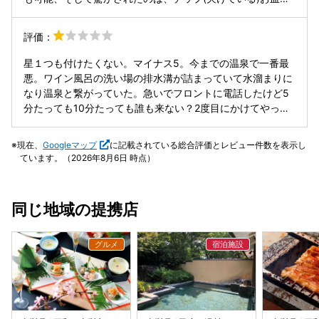
キンケア類も豊富。手ぶらでも安心して利用できます。 しっ
つもなかったこと、これには料理や食べる人の口の中に気を
かり温泉を味わいたい人にも、のんびり整えたい人にもおす
付けているのがとても伝わってきました 家族でバイキングな
評価：
すめできる、居心地の良い一湯でした。
ら『新光』、特別な人と料理を楽しみたいなら『八田』石和
温泉もまだまだ頑張っている老舗旅館がたくさんあると思い
星１つも付けたくない。マイナス5。今までの温泉で一番最
ました
悪。ワイン風呂の洗い場の排水溝が詰まっていて水溜まりに
なり温泉と繋がっていた。急いでフロントに電話したけど5
分たっても10分たっても誰も来ない？2度目にかけてやっと
もたもた来る。2人でぺちゃくちゃ喋りながら詰まりは取っ
たけどスタッフが帰ったあとも下水臭い。ってかさっきまで
現在、
Googleマップ
に記載されている総合評価とレビュー件数を表示し
水溜まりと繋がってた温泉気持ち悪すぎる。普通はお客様に
ています。（2026年8月6日 時点）
事情を説明しお風呂のお湯を全て入れ替える。不衛生すぎ
る。GWに高い金払って下水臭の温泉入りに来るなんて思い
もしなかった。急いで体と頭を洗い出る。髪の毛乾かそうと
同じ地域の提携店
思ったらドライヤーも臭い。フィルターが埃だらけ。風呂も
ドライヤーも掃除してないんだろうな。着いてそうそうもう
帰りたい。私は温泉に来て臭くなって帰る。ロビーで夜ワイ
ンの飲み放題をやっているけどオカワリを貰いに行ったらス
タッフから旦那さんに（もっとゆっくり飲んでください）と
言われる。たくさん飲まれたくないなら飲み放題やるなよ。