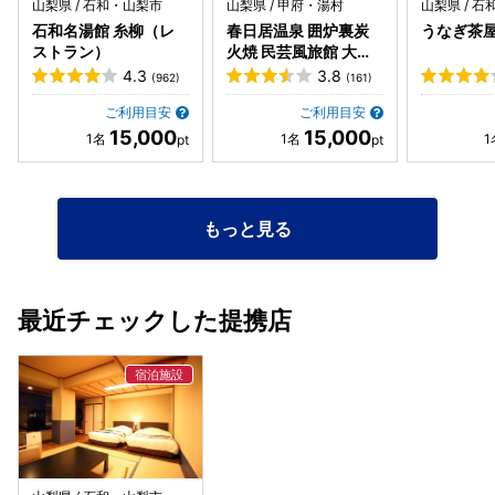
山梨県 / 石和・山梨市
山梨県 / 甲府・湯村
山梨県 / 
石和名湯館 糸柳（レ
春日居温泉 囲炉裏炭
うなぎ茶
ストラン）
火焼 民芸風旅館 大棟
苑
4.3
3.8
(962)
(161)
ご利用目安
ご利用目安
15,000
15,000
もっと見る
最近チェックした提携店