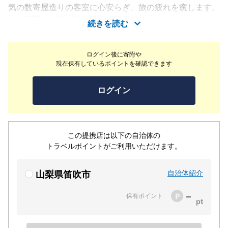
気の数寄屋造りの客室に心安らぎ、旅の疲れを癒します。
湯量豊富な人気の天然温泉露天岩風呂は県内でも最大級！
続きを読む
最上階にある展望ワイン風呂は温泉とポリフェノール類成
分とが相まって美肌効果が高く大好評、香りと甲府盆地の
ログイン後に寄附や
眺望もお楽しみいただけます。お料理はこだわりの甲斐の
現在保有しているポイントを確認できます
味覚を集めた本格派です。”美と健康と癒し”の宿でのひと
ときをお過ごし下さい。
ログイン
この提携店は以下の自治体の
トラベルポイントがご利用いただけます。
自治体紹介
山梨県笛吹市
-
保有ポイント