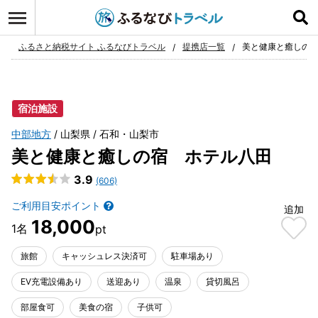
ログイン
お気に入り
ふるさと納税サイト ふるなびトラベル
提携店一覧
美と健康と癒しの
宿泊施設
中部地方
山梨県
石和・山梨市
美と健康と癒しの宿 ホテル八田
3.9
(606)
ご利用目安ポイント
追加
18,000
旅館
キャッシュレス決済可
駐車場あり
EV充電設備あり
送迎あり
温泉
貸切風呂
部屋食可
美食の宿
子供可