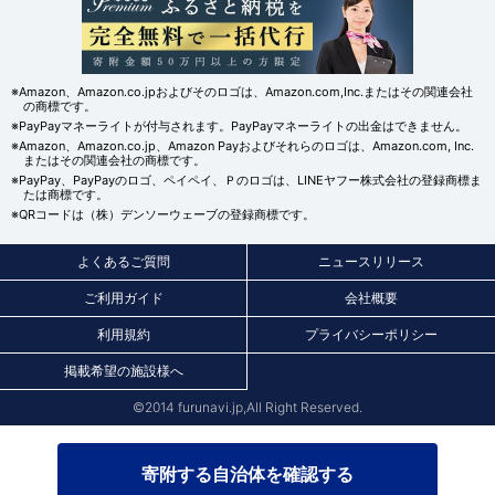
※Amazon、Amazon.co.jpおよびそのロゴは、Amazon.com,Inc.またはその関連会社
の商標です。
※PayPayマネーライトが付与されます。PayPayマネーライトの出金はできません。
※Amazon、Amazon.co.jp、Amazon Payおよびそれらのロゴは、Amazon.com, Inc.
またはその関連会社の商標です。
※PayPay、PayPayのロゴ、ペイペイ、Ｐのロゴは、LINEヤフー株式会社の登録商標ま
たは商標です。
※QRコードは（株）デンソーウェーブの登録商標です。
よくあるご質問
ニュースリリース
ご利用ガイド
会社概要
利用規約
プライバシーポリシー
掲載希望の施設様へ
©2014 furunavi.jp,All Right Reserved.
寄附する自治体を確認する