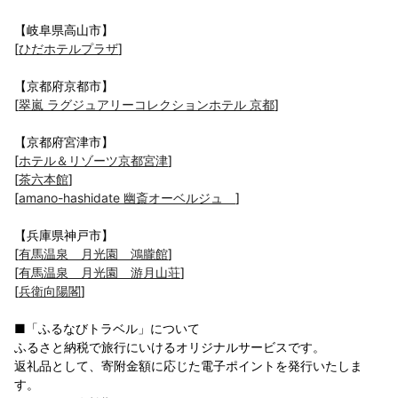
【岐阜県高山市】
[
ひだホテルプラザ
]
【京都府京都市】
[
翠嵐 ラグジュアリーコレクションホテル 京都
]
【京都府宮津市】
[
ホテル＆リゾーツ京都宮津
]
[
茶六本館
]
[
amano-hashidate 幽斎オーベルジュ
]
【兵庫県神戸市】
[
有馬温泉 月光園 鴻朧館
]
[
有馬温泉 月光園 游月山荘
]
[
兵衛向陽閣
]
■「ふるなびトラベル」について
ふるさと納税で旅行にいけるオリジナルサービスです。
返礼品として、寄附金額に応じた電子ポイントを発行いたしま
す。