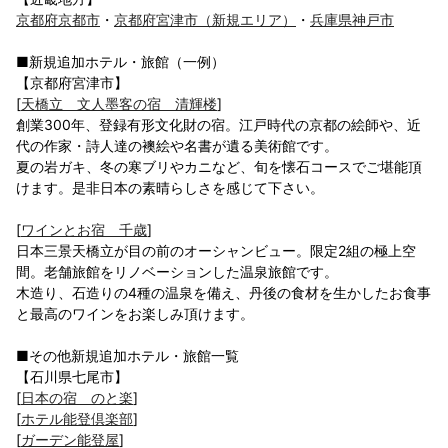
京都府京都市
・
京都府宮津市（新規エリア）
・
兵庫県神戸市
■新規追加ホテル・旅館（一例）
【京都府宮津市】
[
天橋立 文人墨客の宿 清輝楼
]
創業300年、登録有形文化財の宿。江戸時代の京都の絵師や、近
代の作家・詩人達の襖絵や名書が遺る美術館です。
夏の岩ガキ、冬の寒ブリやカニなど、旬を懐石コースでご堪能頂
けます。是非日本の素晴らしさを感じて下さい。
[
ワインとお宿 千歳
]
日本三景天橋立が目の前のオーシャンビュー。限定2組の極上空
間。老舗旅館をリノベーションした温泉旅館です。
木造り、石造りの4種の温泉を備え、丹後の食材を生かしたお食事
と最高のワインをお楽しみ頂けます。
■その他新規追加ホテル・旅館一覧
【石川県七尾市】
[
日本の宿 のと楽
]
[
ホテル能登倶楽部
]
[
ガーデン能登屋
]