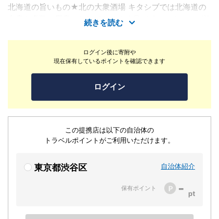
北海道の旨いもの★北の大衆酒場 キタシブでは北海道の
名産を多数ご用意いたしております◎ドリンクもコスパ抜
続きを読む
群で種類豊富！鮮魚･生牡蠣･鶏ザンギ･お鍋などなど･･･北
の大衆酒場だから出来るコスパと品揃えをご堪能ください
ログイン後に寄附や
♪
現在保有しているポイントを確認できます
ログイン
この提携店は以下の自治体の
トラベルポイントがご利用いただけます。
自治体紹介
東京都渋谷区
-
保有ポイント