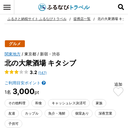
ログイン
お気に入り
ふるさと納税サイト ふるなびトラベル
提携店一覧
北の大衆酒場 キタ
グルメ
関東地方
東京都
新宿・渋谷
北の大衆酒場 キタシブ
3.2
(147)
ご利用目安ポイント
追加
3,000
その他料理
和食
キャッシュレス決済可
家族
友達
カップル
魚介・海鮮
個室あり
深夜営業
子供可