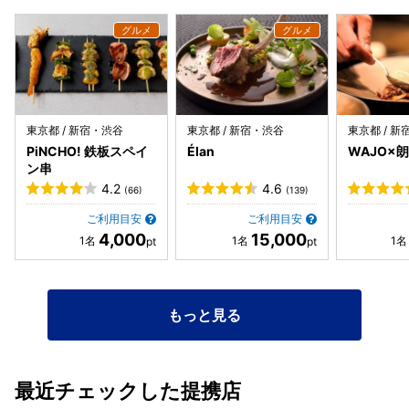
東京都 / 新宿・渋谷
東京都 / 新宿・渋谷
東京都 / 
PiNCHO! 鉄板スペイ
Élan
WAJO×朗
ン串
4.2
4.6
(66)
(139)
ご利用目安
ご利用目安
4,000
15,000
もっと見る
最近チェックした提携店