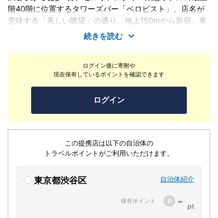
階40階に位置するタワーズバー「ベロビスト」。店名が
意味する「美しい眺望」の通り、地上150mから新宿、東
京タワー、富士山まで見渡せるドラマティックな夜景が広
続きを読む
がります。世界中から評価される希少なジャパニーズウイ
スキーをはじめ、国内外の銘酒を豊富に取り揃え、バーテ
ログイン後に寄附や
ンダーが創作するマンスリーカクテルも人気です。メイン
現在保有しているポイントを確認できます
ダイニングの本格的な旬の肴と共に、至福のひとときをお
過ごしいただけます。特別な記念日やデートに最適な空間
ログイン
で、煌めく夜景と美酒に酔いしれる時間をご堪能くださ
い。ご予約をお待ちしております。
この提携店は以下の自治体の
トラベルポイントがご利用いただけます。
自治体紹介
東京都渋谷区
-
保有ポイント