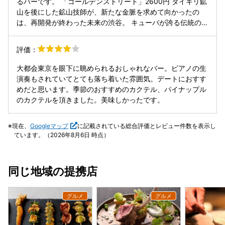
るバーです。 「ゴールデンストリート」2600円 ダイキリ鉱
山を後にした鉱山技師が、新たな金脈を求めて向かったの
は、再開発が終わった未来の渋谷。 キューバが誇る伝統のラ
ム酒と、古くから渋谷で親しまれるビールのエッセンスで喉
を潤し、今夜も新たな道を掘り進める…。 日本語で読むと詩
評価：
的な話になってますが、下の英語を読むとどんな飲み物かわ
かりやすいです（笑） そして、これがさっぱりしていてかな
大都会東京を眼下に眺められるおしゃれなバー。ピアノの生
り飲みやすい。 飲み口の軽さから、最後までの清涼感によ
演奏もされていてとても落ち着いた雰囲気。デートにおすす
り、ちょっと量があると飲みすぎてしまうかも。 「フレンチ
めだと思います。季節のおすすめのカクテル、パイナップル
コネクション」2150円 アマレット好きには嬉しい、でもア
のカクテルを頂きました。美味しかったです。
ルコールは強めな印象のカクテル。 テーブルチャージは1人
2000円でした。 さすが渋谷の東急ホテル…。ピアノ演奏が
現在、
Googleマップ
に記載されている総合評価とレビュー件数を表示し
あったのでそのあたりもあるかもしれません。 PayPay使用
ています。（2026年8月6日 時点）
できました。
同じ地域の提携店