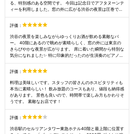
る、特別感のある空間です。 今回は記念日でアフタヌーンテ
ィーを利用しました。窓の外に広がる渋谷の夜景は圧巻で、
刻々と変わる空の色を眺めながら過ごす時間はとても贅沢。
窓際の席はプライベート感があり、落ち着いてゆっくり過ご
評価：
すことができました。お祝いのメッセージプレートも丁寧に
用意していただき、思い出に残るひとときになりました。 カ
渋谷の夜景を楽しみながらゆっくりお酒が飲める素敵なバ
ップルシートのような半個室感のある席もあり、周囲が気に
ー。 40階にあるので眺めが素晴らしく、窓の外には東京の
なりにくいのも嬉しいポイント。普段あまり高級感のあるお
きらびやかな夜景が広がります。 席に着いた瞬間から特別な
店やアフタヌーンティーに行く機会がないので少し緊張しま
気分になれました✨ 特に印象的だったのが生演奏のピアノ🎹
したが、落ち着いた雰囲気とスタッフの丁寧な対応のおかげ
上質な音色が店内に響き、夜景と相まってとても贅沢な時間
でリラックスして楽しめました。 内容も満足度が高く、スイ
を演出してくれます。 会話の邪魔にならない心地よい演奏
評価：
ーツだけでなくセイボリー（軽食系）が充実しているのが印
で、大人の空間をさらに魅力的なものにしていました。 店内
象的。ここはバランスよく色々な味を楽しめる構成で、初め
は落ち着いた雰囲気で、サービスもホテルならではの丁寧
料理は美味しいです。スタッフの皆さんのホスピタリティも
てのアフタヌーンティーにもおすすめだと思います。 さらに
さ。 デートや記念日、ゆっくりお酒を楽しみたい時にもおす
本当に素晴らしい！ 飲み放題のコースもあり、値段も納得感
コーヒーや紅茶が飲み放題なのも嬉しいポイント。 景色・雰
すめです。 渋谷にいることを忘れてしまうような、非日常感
があります。 景色も良いので、時間帯で楽しみ方もかわりそ
囲気・料理のバランスが良く、特別な日や記念日にぴったり
を味わえるバーでした🍸 また夜景とピアノ演奏を楽しみに伺
うです。 素敵なお店です！
のアフタヌーンティーでした。
いたいと思います✨
評価：
渋谷駅のセルリアンタワー東急ホテル40階と最上階に位置す