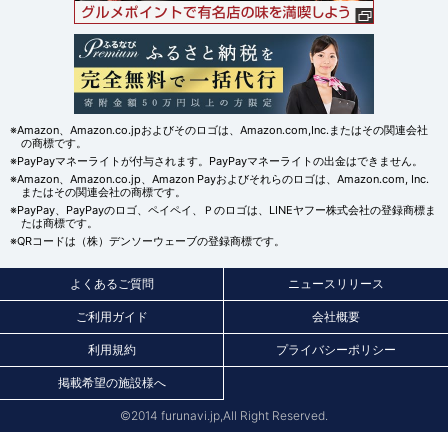
※Amazon、Amazon.co.jpおよびそのロゴは、Amazon.com,Inc.またはその関連会社
の商標です。
※PayPayマネーライトが付与されます。PayPayマネーライトの出金はできません。
※Amazon、Amazon.co.jp、Amazon Payおよびそれらのロゴは、Amazon.com, Inc.
またはその関連会社の商標です。
※PayPay、PayPayのロゴ、ペイペイ、Ｐのロゴは、LINEヤフー株式会社の登録商標ま
たは商標です。
※QRコードは（株）デンソーウェーブの登録商標です。
よくあるご質問
ニュースリリース
ご利用ガイド
会社概要
利用規約
プライバシーポリシー
掲載希望の施設様へ
©2014 furunavi.jp,All Right Reserved.