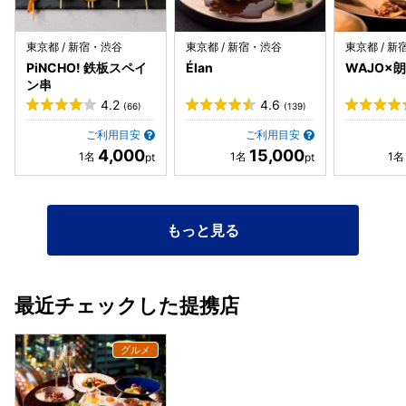
東京都 / 新宿・渋谷
東京都 / 新宿・渋谷
東京都 / 
PiNCHO! 鉄板スペイ
Élan
WAJO×朗
ン串
4.2
4.6
(66)
(139)
ご利用目安
ご利用目安
4,000
15,000
もっと見る
最近チェックした提携店