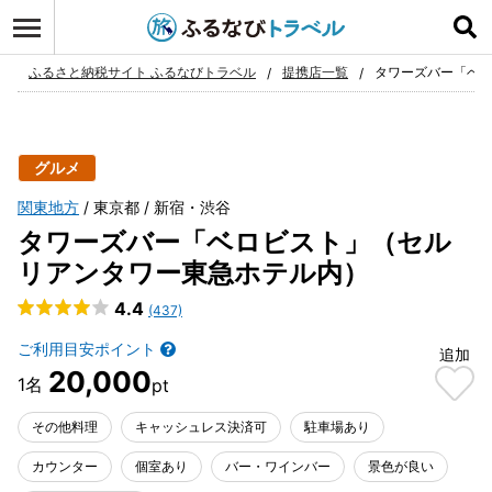
ログイン
お気に入り
ふるさと納税サイト ふるなびトラベル
提携店一覧
タワーズバー「ベ
グルメ
関東地方
東京都
新宿・渋谷
タワーズバー「ベロビスト」（セル
リアンタワー東急ホテル内）
4.4
(437)
ご利用目安ポイント
追加
20,000
その他料理
キャッシュレス決済可
駐車場あり
カウンター
個室あり
バー・ワインバー
景色が良い