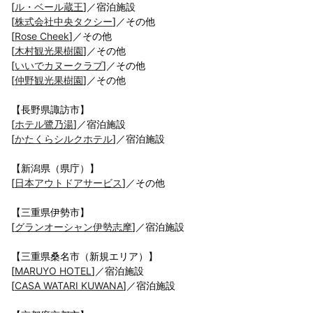
[
ル・ベール蔵王
]／宿泊施設
[
株式会社中央タクシー
]／その他
[
Rose Cheek
]／その他
[
木村観光果樹園
]／その他
[
いいでカヌークラブ
]／その他
[
仲野観光果樹園
]／その他
【長野県諏訪市】
[
ホテル鷺乃湯
]／宿泊施設
[
かたくらシルクホテル
]／宿泊施設
【新潟県（県庁）】
[
日本アウトドアサービス
]／その他
【三重県伊勢市】
[
グランオーシャン伊勢志摩
]／宿泊施設
【三重県桑名市（新規エリア）】
[
MARUYO HOTEL
]／宿泊施設
[
CASA WATARI KUWANA
]／宿泊施設