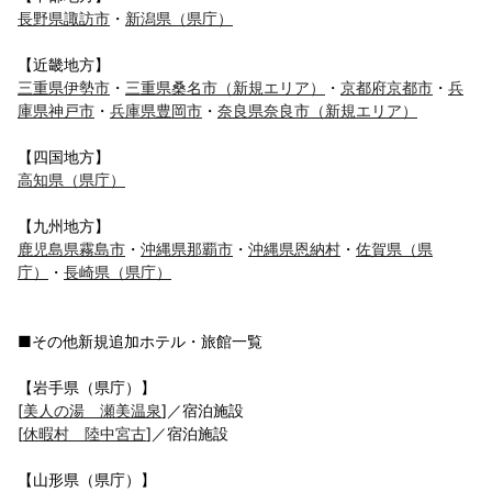
長野県諏訪市
・
新潟県（県庁）
【近畿地方】
三重県伊勢市
・
三重県桑名市（新規エリア）
・
京都府京都市
・
兵
庫県神戸市
・
兵庫県豊岡市
・
奈良県奈良市（新規エリア）
【四国地方】
高知県（県庁）
【九州地方】
鹿児島県霧島市
・
沖縄県那覇市
・
沖縄県恩納村
・
佐賀県（県
庁）
・
長崎県（県庁）
■その他新規追加ホテル・旅館一覧
【岩手県（県庁）】
[
美人の湯 瀬美温泉
]／宿泊施設
[
休暇村 陸中宮古
]／宿泊施設
【山形県（県庁）】