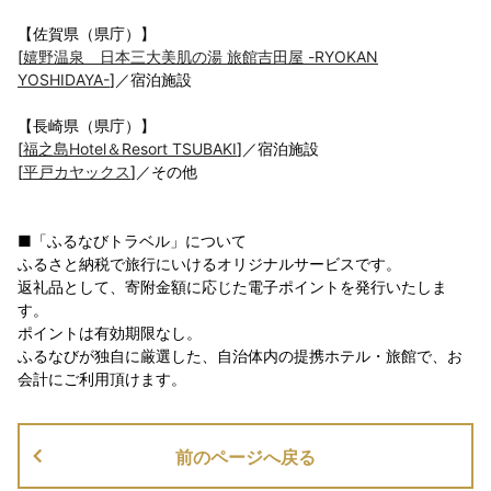
【佐賀県（県庁）】
[
嬉野温泉 日本三大美肌の湯 旅館吉田屋 -RYOKAN
YOSHIDAYA-
]／宿泊施設
【長崎県（県庁）】
[
福之島Hotel＆Resort TSUBAKI
]／宿泊施設
[
平戸カヤックス
]／その他
■「ふるなびトラベル」について
ふるさと納税で旅行にいけるオリジナルサービスです。
返礼品として、寄附金額に応じた電子ポイントを発行いたしま
す。
ポイントは有効期限なし。
ふるなびが独自に厳選した、自治体内の提携ホテル・旅館で、お
会計にご利用頂けます。
前のページへ戻る