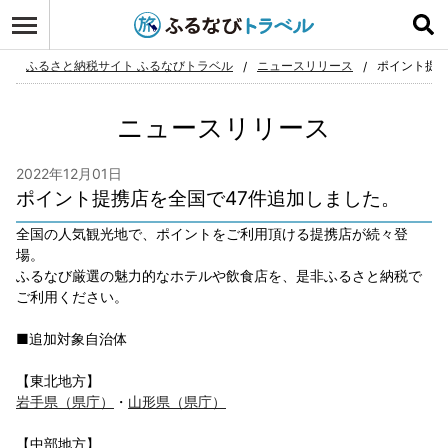
ログイン
お気に入り
ふるさと納税サイト ふるなびトラベル
ニュースリリース
ポイント提携
ニュースリリース
2022年12月01日
ポイント提携店を全国で47件追加しました。
全国の人気観光地で、ポイントをご利用頂ける提携店が続々登
場。
ふるなび厳選の魅力的なホテルや飲食店を、是非ふるさと納税で
ご利用ください。
■追加対象自治体
【東北地方】
岩手県（県庁）
・
山形県（県庁）
【中部地方】