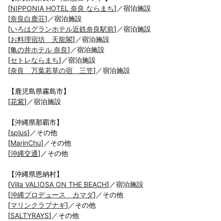
[
NIPPONIA HOTEL 奈良 ならまち
]／宿泊施設
[
奈良白鹿荘
]／宿泊施設
[
いろはグランホテル近鉄奈良駅前
]／宿泊施設
[
お料理宿坊 天龍閣
]／宿泊施設
[
亀の井ホテル 奈良
]／宿泊施設
[
セトレならまち
]／宿泊施設
[
奈良 万葉若草の宿 三笠
]／宿泊施設
【鹿児島県霧島市】
[
花紫
]／宿泊施設
【沖縄県那覇市】
[
splus
]／その他
[
MarinChu
]／その他
[
沖縄交通
]／その他
【沖縄県恩納村】
[
Villa VALIOSA ON THE BEACH
]／宿泊施設
[
沖縄プロデュース カマダ
]／その他
[
マリンクラブナギ
]／その他
[
SALTYRAYS
]／その他