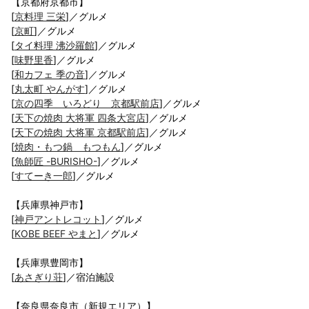
【京都府京都市】
[
京料理 三栄
]／グルメ
[
京町
]／グルメ
[
タイ料理 沸沙羅館
]／グルメ
[
味野里香
]／グルメ
[
和カフェ 季の音
]／グルメ
[
丸太町 やんがす
]／グルメ
[
京の四季 いろどり 京都駅前店
]／グルメ
[
天下の焼肉 大将軍 四条大宮店
]／グルメ
[
天下の焼肉 大将軍 京都駅前店
]／グルメ
[
焼肉・もつ鍋 もつもん
]／グルメ
[
魚師匠 -BURISHO-
]／グルメ
[
すてーき一郎
]／グルメ
【兵庫県神戸市】
[
神戸アントレコット
]／グルメ
[
KOBE BEEF やまと
]／グルメ
【兵庫県豊岡市】
[
あさぎり荘
]／宿泊施設
【奈良県奈良市（新規エリア）】