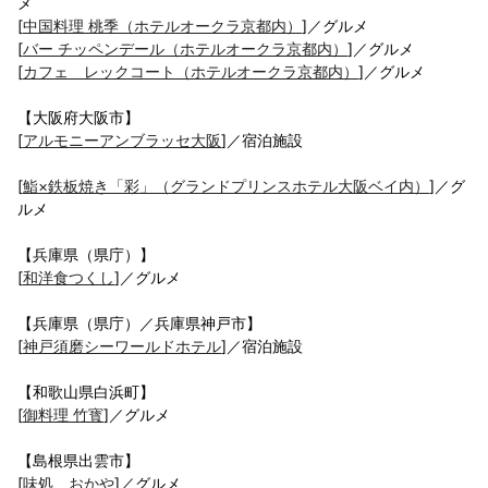
メ
[
中国料理 桃季（ホテルオークラ京都内）
]／グルメ
[
バー チッペンデール（ホテルオークラ京都内）
]／グルメ
[
カフェ レックコート（ホテルオークラ京都内）
]／グルメ
【大阪府大阪市】
[
アルモニーアンブラッセ大阪
]／宿泊施設
[
鮨×鉄板焼き「彩」（グランドプリンスホテル大阪ベイ内）
]／グ
ルメ
【兵庫県（県庁）】
[
和洋食つくし
]／グルメ
【兵庫県（県庁）／兵庫県神戸市】
[
神戸須磨シーワールドホテル
]／宿泊施設
【和歌山県白浜町】
[
御料理 竹寳
]／グルメ
【島根県出雲市】
[
味処 おかや
]／グルメ