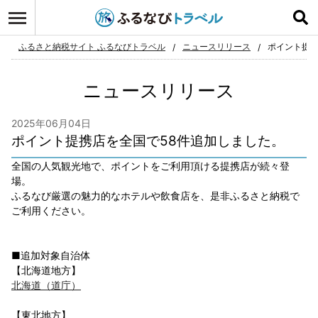
ログイン
お気に入り
ふるさと納税サイト ふるなびトラベル
ニュースリリース
ポイント提携
ニュースリリース
2025年06月04日
ポイント提携店を全国で58件追加しました。
全国の人気観光地で、ポイントをご利用頂ける提携店が続々登
場。
ふるなび厳選の魅力的なホテルや飲食店を、是非ふるさと納税で
ご利用ください。
■追加対象自治体
【北海道地方】
北海道（道庁）
【東北地方】