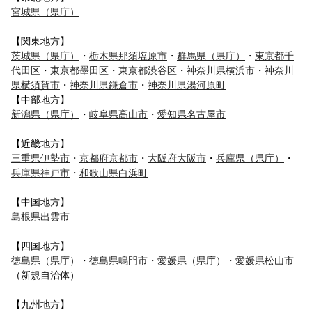
宮城県（県庁）
【関東地方】
茨城県（県庁）
・
栃木県那須塩原市
・
群馬県（県庁）
・
東京都千
代田区
・
東京都墨田区
・
東京都渋谷区
・
神奈川県横浜市
・
神奈川
県横須賀市
・
神奈川県鎌倉市
・
神奈川県湯河原町
【中部地方】
新潟県（県庁）
・
岐阜県高山市
・
愛知県名古屋市
【近畿地方】
三重県伊勢市
・
京都府京都市
・
大阪府大阪市
・
兵庫県（県庁）
・
兵庫県神戸市
・
和歌山県白浜町
【中国地方】
島根県出雲市
【四国地方】
徳島県（県庁）
・
徳島県鳴門市
・
愛媛県（県庁）
・
愛媛県松山市
（新規自治体）
【九州地方】