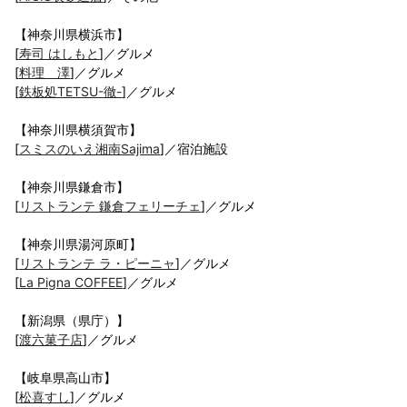
【神奈川県横浜市】
[
寿司 はしもと
]／グルメ
[
料理 澤
]／グルメ
[
鉄板処TETSU-徹-
]／グルメ
【神奈川県横須賀市】
[
スミスのいえ湘南Sajima
]／宿泊施設
【神奈川県鎌倉市】
[
リストランテ 鎌倉フェリーチェ
]／グルメ
【神奈川県湯河原町】
[
リストランテ ラ・ピーニャ
]／グルメ
[
La Pigna COFFEE
]／グルメ
【新潟県（県庁）】
[
渡六菓子店
]／グルメ
【岐阜県高山市】
[
松喜すし
]／グルメ