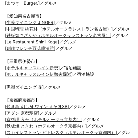
[
まつき Burger.
]／グルメ
【愛知県名古屋市】
[
生姜ダイニング JINGER
]／グルメ
[
中国料理 桃花林（ホテルオークラレストラン名古屋）
]／グルメ
[
鉄板焼さざんか（ホテルオークラレストラン名古屋）
]／グルメ
[
Le Restaurant Shinji Koga
]／グルメ
[
創作フレンチ百花籠清雅
]／グルメ
【三重県伊勢市】
[
ホテルキャッスルイン伊勢
]／宿泊施設
[
ホテルキャッスルイン伊勢夫婦岩
]／宿泊施設
[
黒潮ダイニング 花
]／グルメ
【京都府京都市】
[
焼き鳥 刺し身 ワイン まそほ3B
]／グルメ
[
アダン 京都駅店
]／グルメ
[
京料理 入舟（ホテルオークラ京都内）
]／グルメ
[
鉄板焼 ときわ（ホテルオークラ京都内）
]／グルメ
[
スカイレストラン ピトレスク（ホテルオークラ京都内）
]／グル