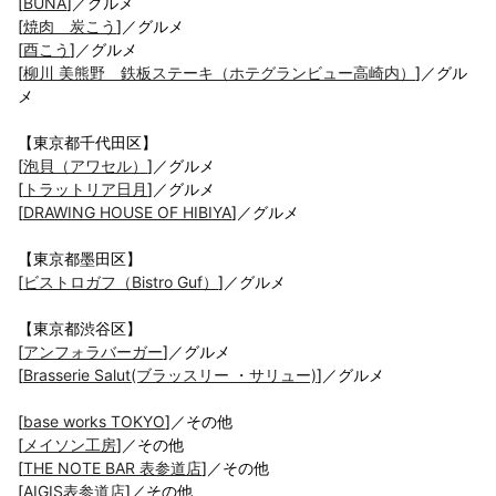
[
BUNA
]／グルメ
[
焼肉 炭こう
]／グルメ
[
酉こう
]／グルメ
[
柳川 美熊野 鉄板ステーキ（ホテグランビュー高崎内）
]／グル
メ
【東京都千代田区】
[
泡貝（アワセル）
]／グルメ
[
トラットリア日月
]／グルメ
[
DRAWING HOUSE OF HIBIYA
]／グルメ
【東京都墨田区】
[
ビストロガフ（Bistro Guf）
]／グルメ
【東京都渋谷区】
[
アンフォラバーガー
]／グルメ
[
Brasserie Salut(ブラッスリー ・サリュー)
]／グルメ
[
base works TOKYO
]／その他
[
メイソン工房
]／その他
[
THE NOTE BAR 表参道店
]／その他
[
AIGIS表参道店
]／その他