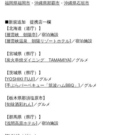
福岡県福岡市
・
沖縄県那覇市
・
沖縄県石垣市
■新規追加 提携店一欄
【北海道（道庁）】
[
層雲峡 朝陽亭
]／宿泊施設
[
層雲峡温泉 朝陽リゾートホテル
]／宿泊施設
【宮城県（県庁）】
[
炭火串焼ダイニング TAMAMIYA
]／グルメ
【茨城県（県庁）】
[
YOSHIKI FUJI
]／グルメ
[
手ぶらバーベキュー「筑波ハムBBQ」
]／グルメ
【栃木県那須塩原市】
[
旬味酒彩れん
]／グルメ
【群馬県（県庁）】
[
浅間高原ホテル
]／宿泊施設