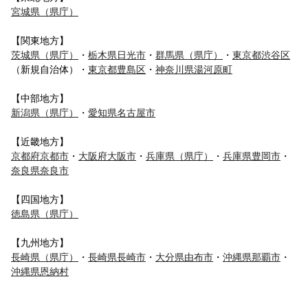
宮城県（県庁）
【関東地方】
茨城県（県庁）
・
栃木県日光市
・
群馬県（県庁）
・
東京都渋谷区
（新規自治体）・
東京都豊島区
・
神奈川県湯河原町
【中部地方】
新潟県（県庁）
・
愛知県名古屋市
【近畿地方】
京都府京都市
・
大阪府大阪市
・
兵庫県（県庁）
・
兵庫県豊岡市
・
奈良県奈良市
【四国地方】
徳島県（県庁）
【九州地方】
長崎県（県庁）
・
長崎県長崎市
・
大分県由布市
・
沖縄県那覇市
・
沖縄県恩納村