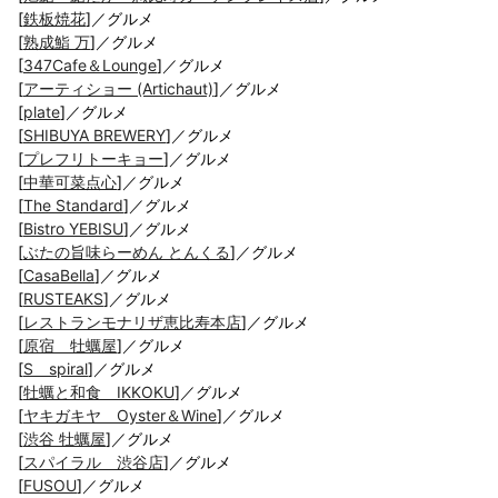
[
鉄板焼花
]／グルメ
[
熟成鮨 万
]／グルメ
[
347Cafe＆Lounge
]／グルメ
[
アーティショー (Artichaut)
]／グルメ
[
plate
]／グルメ
[
SHIBUYA BREWERY
]／グルメ
[
プレフリトーキョー
]／グルメ
[
中華可菜点心
]／グルメ
[
The Standard
]／グルメ
[
Bistro YEBISU
]／グルメ
[
ぶたの旨味らーめん とんくる
]／グルメ
[
CasaBella
]／グルメ
[
RUSTEAKS
]／グルメ
[
レストランモナリザ恵比寿本店
]／グルメ
[
原宿 牡蠣屋
]／グルメ
[
S spiral
]／グルメ
[
牡蠣と和食 IKKOKU
]／グルメ
[
ヤキガキヤ Oyster＆Wine
]／グルメ
[
渋谷 牡蠣屋
]／グルメ
[
スパイラル 渋谷店
]／グルメ
[
FUSOU
]／グルメ