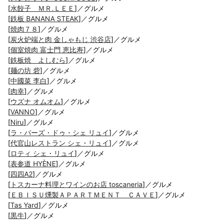
[
水餃子 ＭＲ.ＬＥＥ
]／グルメ
[
鉄板 BANANA STEAK
]／グルメ
[
焼肉７８
]／グルメ
[
炭火炉端と肉 金しゃもじ 渋谷店
]／グルメ
[
個室焼肉 富士門 恵比寿
]／グルメ
[
鉄板焼 よしむら
]／グルメ
[
麺の坊 砦
]／グルメ
[
中國菜 李白
]／グルメ
[
肉幸
]／グルメ
[
ウズナ オムオム
]／グルメ
[
VANNO
]／グルメ
[
Niru
]／グルメ
[
ラ・バーズ・ドゥ・シェ リュイ
]／グルメ
[
代官山レストラン シェ・リュイ
]／グルメ
[
ロティ シェ・リュイ
]／グルメ
[
表参道 HYÈNE
]／グルメ
[
四四A2
]／グルメ
[
トスカーナ料理とワインのお店 toscaneria
]／グルメ
[
ＥＢＩＳＵ燻製ＡＰＡＲＴＭＥＮＴ ＣＡＶＥ
]／グルメ
[
Tas Yard
]／グルメ
[
黒牛
]／グルメ