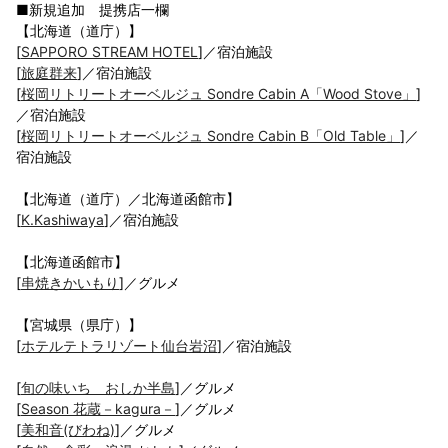
■新規追加 提携店一欄
【北海道（道庁）】
[
SAPPORO STREAM HOTEL
]／宿泊施設
[
旅庭群来
]／宿泊施設
[
桜岡リトリートオーベルジュ Sondre Cabin A「Wood Stove」
]
／宿泊施設
[
桜岡リトリートオーベルジュ Sondre Cabin B「Old Table」
]／
宿泊施設
【北海道（道庁）／北海道函館市】
[
K.Kashiwaya
]／宿泊施設
【北海道函館市】
[
串焼きかいもり
]／グルメ
【宮城県（県庁）】
[
ホテルテトラリゾート仙台岩沼
]／宿泊施設
[
旬の味いち おしか半島
]／グルメ
[
Season 花蔵－kagura－
]／グルメ
[
美和音(びわね)
]／グルメ