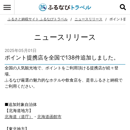
ログイン
お気に入り
ふるさと納税サイト ふるなびトラベル
ニュースリリース
ポイント提携
ニュースリリース
2025年05月01日
ポイント提携店を全国で138件追加しました。
全国の人気観光地で、ポイントをご利用頂ける提携店が続々登
場。
ふるなび厳選の魅力的なホテルや飲食店を、是非ふるさと納税で
ご利用ください。
■追加対象自治体
【北海道地方】
北海道（道庁）
・
北海道函館市
【東北地方】