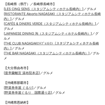
【長崎県（県庁）／長崎県長崎市】
[
LES CINQ SENS（スタジアムシティホテル長崎内）
]／グルメ
[
RISTORANTE Alporto NAGASAKI（スタジアムシティホテル長崎
内）
]／グルメ
[
CAFÉS & DINERS VERDE（スタジアムシティホテル長崎内）
]／
グルメ
[
JAPANESE DINING 洵（スタジアムシティホテル長崎内）
]／グ
ルメ
[
THE CLUB NAGASAKIﾗｲﾌﾞﾚｽﾄﾗﾝ（スタジアムシティホテル長崎
内）
]／グルメ
[
THE BAR NAGASAKI（スタジアムシティホテル長崎内）
]／グル
メ
【大分県由布市】
[
亜李蘭離宮 湯布院本店
]／グルメ
【沖縄県那覇市】
[
野菜巻串屋 ぐるり
]／グルメ
[
野菜巻串屋ぐるり 国際通り店
]／グルメ
【沖縄県恩納村】