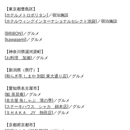
【東京都豊島区】
[
ホテルメトロポリタン
]／宿泊施設
[
ホテルウィングインターナショナルセレクト池袋
]／宿泊施設
[
BRIBON
]／グルメ
[
kawasemi
]／グルメ
【神奈川県湯河原町】
[
お料理 加瀨
]／グルメ
【新潟県（県庁）】
[
和らぎ亭 しまや 別邸 東大通り店
]／グルメ
【愛知県名古屋市】
[
鮨 茶居庵
]／グルメ
[
名古屋 魚しゃぶ 濱の季
]／グルメ
[
ステーキハウス シャカ 錦本店
]／グルメ
[
ＳＨＡＫＡ JY 熱田店
]／グルメ
【京都府京都市】