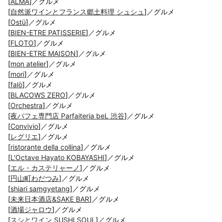
[
ALMA
]／グルメ
[
自然派ワインとフランス郷土料理 シュシュ
]／グルメ
[
Ostü
]／グルメ
[
BIEN-ETRE PATISSERIE
]／グルメ
[
FLOTO
]／グルメ
[
BIEN-ETRE MAISON
]／グルメ
[
mon atelier
]／グルメ
[
mori
]／グルメ
[
falò
]／グルメ
[
BLACOWS ZERO
]／グルメ
[
Orchestra
]／グルメ
[
夜パフェ専門店 Parfaiteria beL 渋谷
]／グルメ
[
Convivio
]／グルメ
[
レグリエ
]／グルメ
[
ristorante della collina
]／グルメ
[
L'Octave Hayato KOBAYASHI
]／グルメ
[
エル・カステリャーノ
]／グルメ
[
円山町わだつみ
]／グルメ
[
shiari samgyetang
]／グルメ
[
未来日本酒店&SAKE BAR
]／グルメ
[
酒場ジャロウ
]／グルメ
[
スシとワイン SUSHI SOUL
]／グルメ