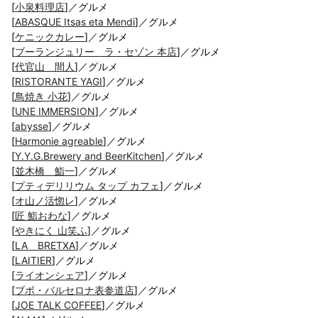
[
小泉料理店
]／グルメ
[
ABASQUE Itsas eta Mendi
]／グルメ
[
ケニックカレー
]／グルメ
[
ブーランジュリー ラ・セゾン 本店
]／グルメ
[
代官山 間人
]／グルメ
[
RISTORANTE YAGI
]／グルメ
[
鳥焼き 小花
]／グルメ
[
UNE IMMERSION
]／グルメ
[
abysse
]／グルメ
[
Harmonie agreable
]／グルメ
[
Y.Y.G.Brewery and BeerKitchen
]／グルメ
[
並木橋 鮨一
]／グルメ
[
プティデリリウム タップ カフェ
]／グルメ
[
オ山ノ活惚レ
]／グルメ
[
匠 鮨おわな
]／グルメ
[
やきにく 山笑ふ
]／グルメ
[
LA BRETXA
]／グルメ
[
LAITIER
]／グルメ
[
ライオンシェア
]／グルメ
[
ブボ・バルセロナ表参道店
]／グルメ
[
JOE TALK COFFEE
]／グルメ