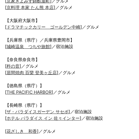
[
京家きよみず錦麩屋町
]／グルメ
[
京料理 本家 たん熊 本店
]／グルメ
【大阪府大阪市】
[
ドラマチックカリー ゴールデン中崎
]／グルメ
【兵庫県（県庁）／兵庫県豊岡市】
[
城崎温泉 つちや旅館
]／宿泊施設
【奈良県奈良市】
[
杵の音
]／グルメ
[
居間焼肉 百欒 登美ヶ丘店
]／グルメ
【徳島県（県庁）】
[
THE PACIFIC HARBOR
]／グルメ
【長崎県（県庁）】
[
ザ・パラダイスガーデン サセボ
]／宿泊施設
[
ホテル パラダイス イン 佐々インター
]／宿泊施設
[
花ざしき 和香
]／グルメ