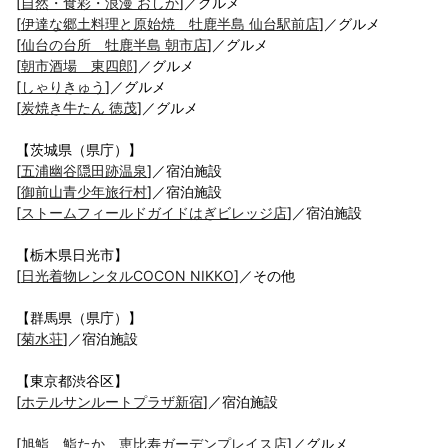
[
自然・食彩・浪漫 おしか
]／グルメ
[
伊達な郷土料理と原始焼 牡鹿半島 仙台駅前店
]／グルメ
[
仙台の台所 牡鹿半島 朝市店
]／グルメ
[
朝市酒場 東四郎
]／グルメ
[
しゃりきゅう
]／グルメ
[
炭焼き牛たん 徳茂
]／グルメ
【茨城県（県庁）】
[
五浦幽谷隠田跡温泉
]／宿泊施設
[
御前山青少年旅行村
]／宿泊施設
[
ストームフィールドガイドはぎビレッジ店
]／宿泊施設
【栃木県日光市】
[
日光着物レンタルCOCON NIKKO
]／その他
【群馬県（県庁）】
[
菊水荘
]／宿泊施設
【東京都渋谷区】
[
ホテルサンルートプラザ新宿
]／宿泊施設
[
旭鮨 鮨たか 恵比寿ガーデンプレイス店
]／グルメ